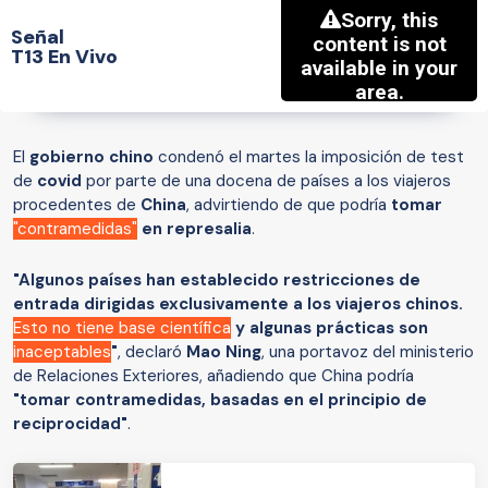
Señal
T13 En Vivo
El
gobierno chino
condenó el martes la imposición de test
de
covid
por parte de una docena de países a los viajeros
procedentes de
China
, advirtiendo de que podría
tomar
"contramedidas"
en represalia
.
"Algunos países han establecido restricciones de
entrada dirigidas exclusivamente a los viajeros chinos.
Esto no tiene base científica
y algunas prácticas son
inaceptables
"
, declaró
Mao Ning
, una portavoz del ministerio
de Relaciones Exteriores, añadiendo que China podría
"tomar contramedidas, basadas en el principio de
reciprocidad"
.