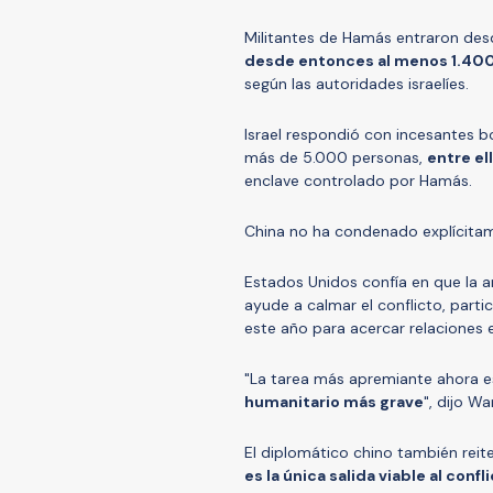
Militantes de Hamás entraron desde
desde entonces al menos 1.400
según las autoridades israelíes.
Israel respondió con incesantes 
más de 5.000 personas,
entre el
enclave controlado por Hamás.
China no ha condenado explícita
Estados Unidos confía en que la 
ayude a calmar el conflicto, part
este año para acercar relaciones 
"La tarea más apremiante ahora es
humanitario más grave
", dijo W
El diplomático chino también reite
es la única salida viable al confl