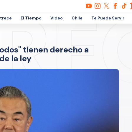
etrece
El Tiempo
Video
Chile
Te Puede Servir
"todos" tienen derecho a
e la ley