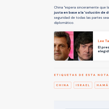
China "espera sinceramente que l
justa en base a la 'solución de 
seguridad de todas las partes sea
diplomático.
Lee T
El pre
elegid
ETIQUETAS DE ESTA NOT
CHINA
ISRAEL
HAMÁ