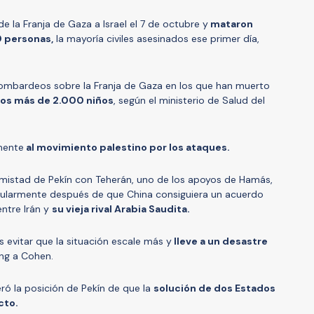
 la Franja de Gaza a Israel el 7 de octubre y
mataron
 personas,
la mayoría civiles asesinados ese primer día,
bombardeos sobre la Franja de Gaza en los que han muerto
los más de 2.000 niños
, según el ministerio de Salud del
mente
al movimiento palestino por los ataques.
amistad de Pekín con Teherán, uno de los apoyos de Hamás,
icularmente después de que China consiguiera un acuerdo
entre Irán y
su vieja rival Arabia Saudita.
 evitar que la situación escale más y
lleve a un desastre
ang a Cohen.
ró la posición de Pekín de que la
solución de dos Estados
icto.