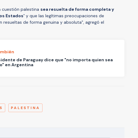
a cuestión palestina
sea resuelta de forma completa y
dos Estados'
y que las legítimas preocupaciones de
n resueltas de forma genuina y absoluta", agregó el
ambién
sidente de Paraguay dice que "no importa quien sea
o" en Argentina
A
S
PALESTINA