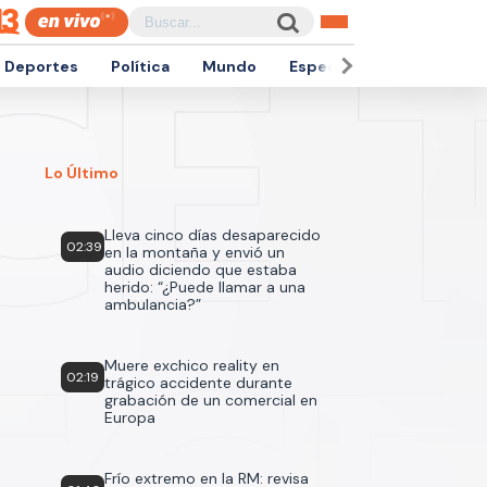
Deportes
Política
Mundo
Espectáculos
Empren
Lo Último
Lleva cinco días desaparecido
02:39
en la montaña y envió un
audio diciendo que estaba
herido: “¿Puede llamar a una
ambulancia?”
Muere exchico reality en
02:19
trágico accidente durante
grabación de un comercial en
Europa
Frío extremo en la RM: revisa