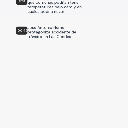
01:40
qué comunas podrían tener
temperaturas bajo cero y en
cuáles podría nevar
José Antonio Neme
00:49
protagoniza accidente de
tránsito en Las Condes