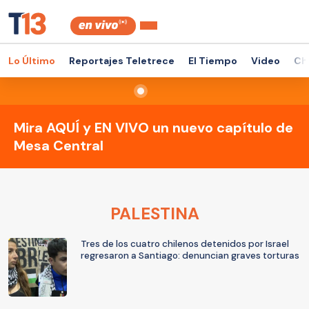
Lo Último
Reportajes Teletrece
El Tiempo
Video
Ch
Mira AQUÍ y EN VIVO un nuevo capítulo de
Mesa Central
PALESTINA
Tres de los cuatro chilenos detenidos por Israel
regresaron a Santiago: denuncian graves torturas