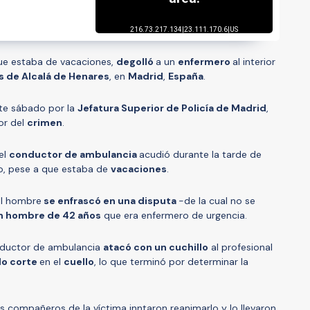
que estaba de vacaciones,
degolló
a un
enfermero
al interior
s de Alcalá de Henares
, en
Madrid
,
España
.
ste sábado por la
Jefatura Superior de Policía de Madrid
,
tor del
crimen
.
el
conductor de ambulancia
acudió durante la tarde de
io, pese a que estaba de
vacaciones
.
 el hombre
se enfrascó en una disputa
-de la cual no se
n hombre de 42 años
que era enfermero de urgencia.
onductor de ambulancia
atacó con un cuchillo
al profesional
do corte
en el
cuello
, lo que terminó por determinar la
os compañeros de la víctima inntaron reanimarlo y lo llevaron