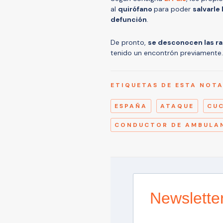
al
quirófano
para poder
salvarle 
defunción
.
De pronto,
se desconocen las r
tenido un encontrón previamente.
ETIQUETAS DE ESTA NOT
ESPAÑA
ATAQUE
CU
CONDUCTOR DE AMBULA
Newslette