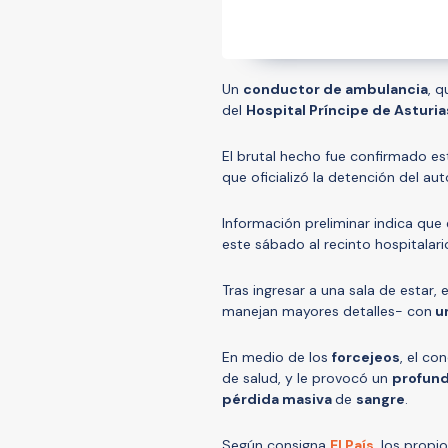
Un
conductor de ambulancia
, 
del
Hospital Príncipe de Asturia
El brutal hecho fue confirmado e
que oficializó la detención del au
Información preliminar indica que 
este sábado al recinto hospitalar
Tras ingresar a una sala de estar,
manejan mayores detalles- con
u
En medio de los
forcejeos
, el c
de salud, y le provocó un
profun
pérdida masiva
de
sangre
.
Según consigna
El País
, los propi