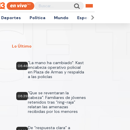
Deportes
Política
Mundo
Espectáculos
Empren
Lo Último
"La mano ha cambiado": Kast
08:46
encabeza operativo policial
en Plaza de Armas y respalda
a las policías
“Que se reventaran la
08:39
cabeza”: Familiares de jóvenes
retenidos tras “ring-raja”
relatan las amenazas
recibidas por los menores
De “respuesta clara” a