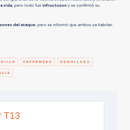
la vida
, pero todo fue
infructuoso
y se confirmó su
azones del ataque
, pero se informó que ambos ya habrían
A
CHILLO
ENFERMERO
DEGOLLADO
NCIA
r T13