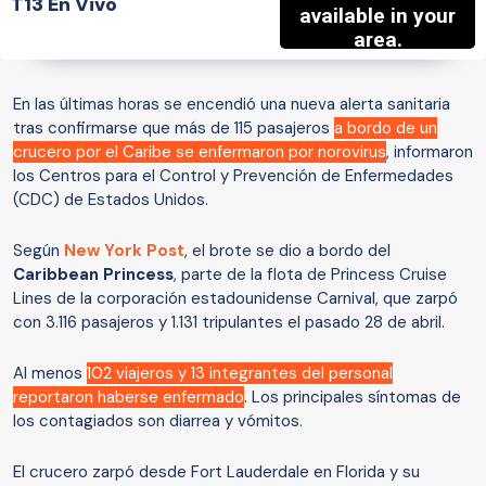
T13 En Vivo
En las últimas horas se encendió una nueva alerta sanitaria
tras confirmarse que más de 115 pasajeros
a bordo de un
crucero por el Caribe se enfermaron por norovirus
, informaron
los Centros para el Control y Prevención de Enfermedades
(CDC) de Estados Unidos.
Según
New York Post
, el brote se dio a bordo del
Caribbean Princess
, parte de la flota de Princess Cruise
Lines de la corporación estadounidense Carnival, que zarpó
con 3.116 pasajeros y 1.131 tripulantes el pasado 28 de abril.
Al menos
102 viajeros y 13 integrantes del personal
reportaron haberse enfermado
. Los principales síntomas de
los contagiados son diarrea y vómitos.
El crucero zarpó desde Fort Lauderdale en Florida y su