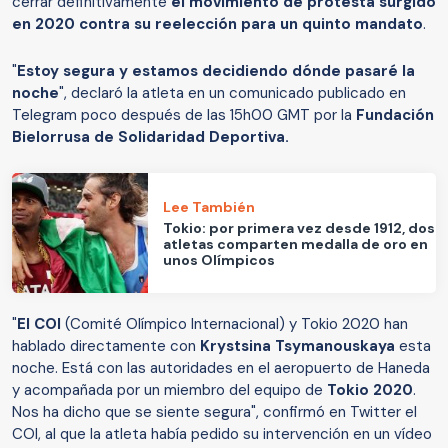
cerrar definitivamente
el movimiento de protesta surgido
en 2020 contra su reelección para un quinto mandato
.
"
Estoy segura y estamos decidiendo dónde pasaré la
noche
", declaró la atleta en un comunicado publicado en
Telegram poco después de las 15h00 GMT por la
Fundación
Bielorrusa de Solidaridad Deportiva.
Lee También
Tokio: por primera vez desde 1912, dos
atletas comparten medalla de oro en
unos Olímpicos
"
El COI
(Comité Olímpico Internacional) y Tokio 2020 han
hablado directamente con
Krystsina Tsymanouskaya
esta
noche. Está con las autoridades en el aeropuerto de Haneda
y acompañada por un miembro del equipo de
Tokio 2020
.
Nos ha dicho que se siente segura", confirmó en Twitter el
COI, al que la atleta había pedido su intervención en un vídeo