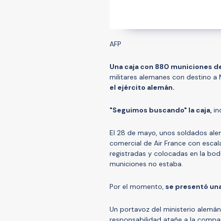
AFP
Una caja con 880 municiones d
militares alemanes con destino a M
el ejército alemán.
"Seguimos buscando" la caja,
in
El 28 de mayo, unos soldados ale
comercial de Air France con escal
registradas y colocadas en la bodeg
municiones no estaba.
Por el momento,
se presentó una 
Un portavoz del ministerio alemán 
responsabilidad atañe a la compañ