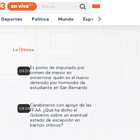
Deportes
Política
Mundo
Espectáculos
Empren
Lo Último
Es primo de imputado por
09:20
crimen de menor en
encerrona: quién es el nuevo
detenido por homicidio de
estudiante en San Bernardo
Carabineros con apoyo de las
09:06
FF.AA: ¿Qué ha dicho el
Gobierno sobre un eventual
estado de excepción en
barrios críticos?