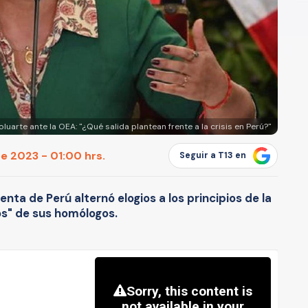
oluarte ante la OEA: "¿Qué salida plantean frente a la crisis en Perú?"
e 2023 - 01:00 hrs.
Seguir a T13 en
enta de Perú alternó elogios a los principios de la
s" de sus homólogos.