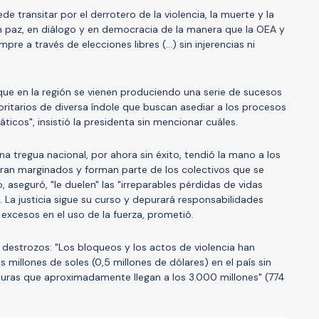
uede transitar por el derrotero de la violencia, la muerte y la
n paz, en diálogo y en democracia de la manera que la OEA y
pre a través de elecciones libres (...) sin injerencias ni
ue en la región se vienen produciendo una serie de sucesos
itarios de diversa índole que buscan asediar a los procesos
ticos", insistió la presidenta sin mencionar cuáles.
a tregua nacional, por ahora sin éxito, tendió la mano a los
eran marginados y forman parte de los colectivos que se
, aseguró, "le duelen" las "irreparables pérdidas de vidas
La justicia sigue su curso y depurará responsabilidades
xcesos en el uso de la fuerza, prometió.
destrozos: "Los bloqueos y los actos de violencia han
millones de soles (0,5 millones de dólares) en el país sin
cturas que aproximadamente llegan a los 3.000 millones" (774