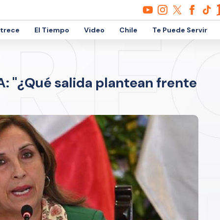
etrece
El Tiempo
Video
Chile
Te Puede Servir
A: "¿Qué salida plantean frente