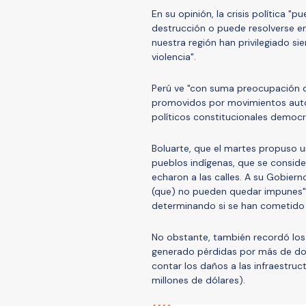
En su opinión, la crisis política "p
destrucción o puede resolverse e
nuestra región han privilegiado siem
violencia".
Perú ve "con suma preocupación q
promovidos por movimientos autor
políticos constitucionales democrá
Boluarte, que el martes propuso un
pueblos indígenas, que se consid
echaron a las calles. A su Gobierno
(que) no pueden quedar impunes". 
determinando si se han cometido e
No obstante, también recordó los 
generado pérdidas por más de dos 
contar los daños a las infraestru
millones de dólares).