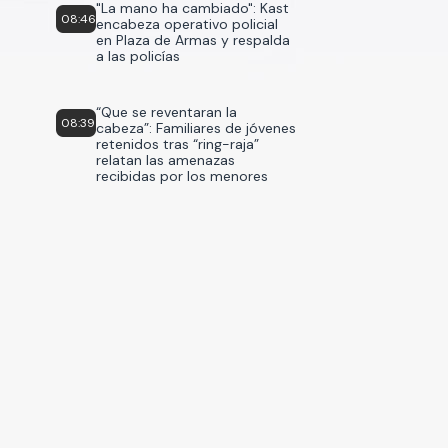
"La mano ha cambiado": Kast
08:46
encabeza operativo policial
en Plaza de Armas y respalda
a las policías
“Que se reventaran la
08:39
cabeza”: Familiares de jóvenes
retenidos tras “ring-raja”
relatan las amenazas
recibidas por los menores