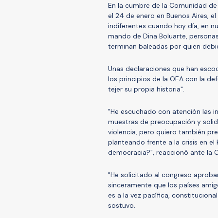
En la cumbre de la Comunidad de 
el 24 de enero en Buenos Aires, el
indiferentes cuando hoy día, en n
mando de Dina Boluarte, personas
terminan baleadas por quien debie
Unas declaraciones que han escoci
los principios de la OEA con la de
tejer su propia historia".
"He escuchado con atención las in
muestras de preocupación y solida
violencia, pero quiero también pr
planteando frente a la crisis en el 
democracia?", reaccionó ante la 
"He solicitado al congreso aprobar
sinceramente que los países amigos
es a la vez pacífica, constituciona
sostuvo.