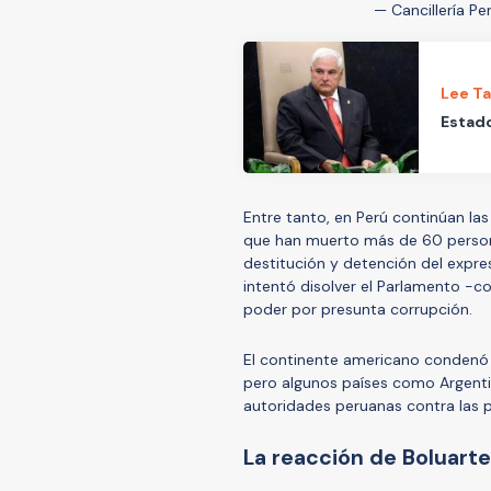
— Cancillería Pe
Lee T
Estado
Entre tanto, en Perú continúan las
que han muerto más de 60 person
destitución y detención del expres
intentó disolver el Parlamento -c
poder por presunta corrupción.
El continente americano condenó 
pero algunos países como Argentina,
autoridades peruanas contra las p
La reacción de Boluart