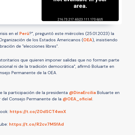
risis en el
Perú
?", preguntó este miércoles (25.01.2023) la
Organización de los Estados Americanos (
OEA
), insistiendo
ebración de "elecciones libres".
toritarios que quieren imponer salidas que no forman parte
ional ni de la tradición democrática", afirmó Boluarte en
Consejo Permanente de la OEA.
de la participación de la presidenta
@DinaErcilia
Boluarte en
ar del Consejo Permanente de la
@OEA_oficial
.
ook:
https://t.co/Z0dSCT4wxX
ube:
https://t.co/R2cv7MSfAd