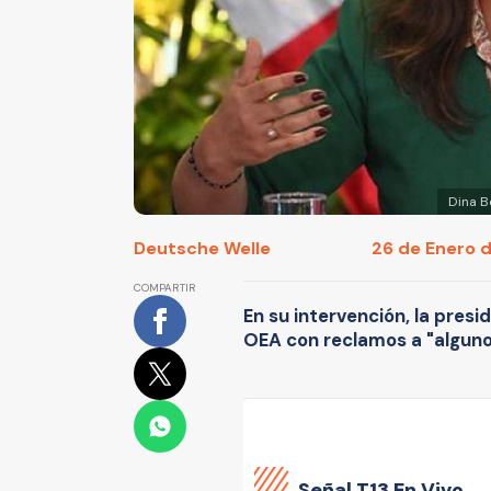
Dina B
Deutsche Welle
26 de Enero d
COMPARTIR
En su intervención, la presid
OEA con reclamos a "alguno
Señal
T13 En Vivo