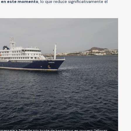
s en este momento
, lo que reduce significativamente el
 mensaje a Tenerife por brote de hantavirus en crucero: “afloran