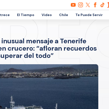
etrece
El Tiempo
Video
Chile
Te Puede Servir
 inusual mensaje a Tenerife
en crucero: “afloran recuerdos
superar del todo”