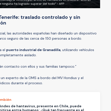
 ninguno ha logrado superar del todo” - AFP
Tenerife: traslado controlado y sin
ión
cial, las autoridades españolas han diseñado un dispositivo
arco seguro de las cerca de 150 personas a bordo.
a el
puerto industrial de Granadilla
, utilizando vehículos
completamente aislado.
án contacto con ellos y sus familias tampoco.”
 un experto de la OMS a bordo del MV Hondius y el
dicos durante el proceso.
ambién
ndes de hantavirus, presente en Chile, puede
itirse entre humanos: ¿Qué tan frecuente es el