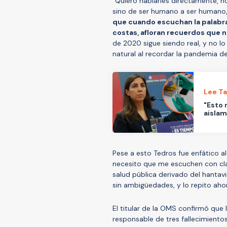
"Quiero hablarles directamente, n
sino de ser humano a ser humano,
que cuando escuchan la palabra
costas, afloran recuerdos que 
de 2020 sigue siendo real, y no 
natural al recordar la pandemia d
Lee T
"Esto 
aislam
Pese a esto Tedros fue enfático 
necesito que me escuchen con cl
salud pública derivado del hantav
sin ambigüedades, y lo repito ahor
El titular de la OMS confirmó que
responsable de tres fallecimient