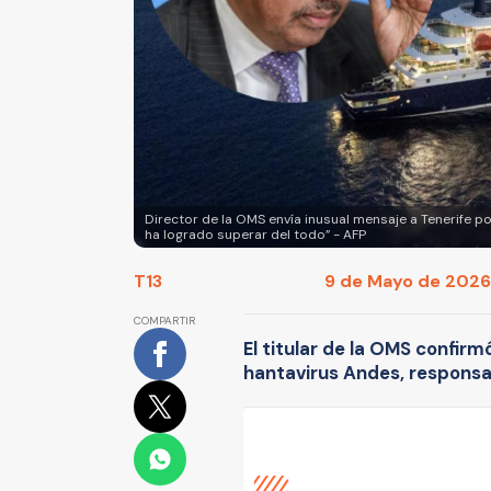
Director de la OMS envía inusual mensaje a Tenerife p
ha logrado superar del todo” - AFP
T13
9 de Mayo de 2026 
COMPARTIR
El titular de la OMS confir
hantavirus Andes, responsab