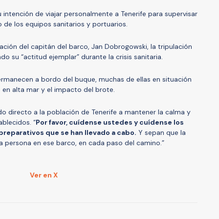
 intención de viajar personalmente a Tenerife para supervisar
o de los equipos sanitarios y portuarios.
ción del capitán del barco, Jan Dobrogowski, la tripulación
 su “actitud ejemplar” durante la crisis sanitaria.
ermanecen a bordo del buque, muchas de ellas en situación
en alta mar y el impacto del brote.
o directo a la población de Tenerife a mantener la calma y
blecidos. “
Por favor, cuídense ustedes y cuídense los
 preparativos que se han llevado a cabo.
Y sepan que la
 persona en ese barco, en cada paso del camino.”
Ver en X
A