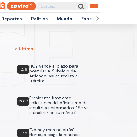
Deportes
Política
Mundo
Espectáculos
Empren
Lo Último
HOY vence el plazo para
12:16
postular al Subsidio de
Arriendo: así se realiza el
trámite
Presidente Kast ante
12:02
solicitudes del oficialismo de
indulto a uniformados: "Se va
a analizar en su mérito"
"No hay marcha atrás":
11:55
Noruega exige la renuncia