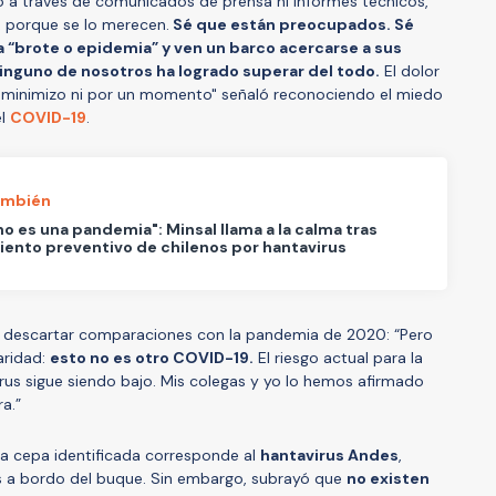
o a través de comunicados de prensa ni informes técnicos,
 porque se lo merecen.
Sé que están preocupados. Sé
 “brote o epidemia” y ven un barco acercarse a sus
ninguno de nosotros ha logrado superar del todo.
El dolor
lo minimizo ni por un momento" señaló reconociendo el miedo
el
COVID-19
.
ambién
no es una pandemia": Minsal llama a la calma tras
iento preventivo de chilenos por hantavirus
al descartar comparaciones con la pandemia de 2020: “Pero
aridad:
esto no es otro COVID-19.
El riesgo actual para la
irus sigue siendo bajo. Mis colegas y yo lo hemos afirmado
a.”
 la cepa identificada corresponde al
hantavirus Andes
,
os a bordo del buque. Sin embargo, subrayó que
no existen