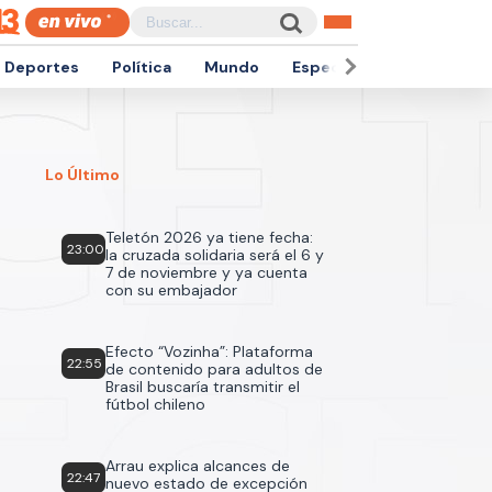
Deportes
Política
Mundo
Espectáculos
Empren
Lo Último
Teletón 2026 ya tiene fecha:
23:00
la cruzada solidaria será el 6 y
7 de noviembre y ya cuenta
con su embajador
Efecto “Vozinha”: Plataforma
22:55
de contenido para adultos de
Brasil buscaría transmitir el
fútbol chileno
Arrau explica alcances de
22:47
nuevo estado de excepción