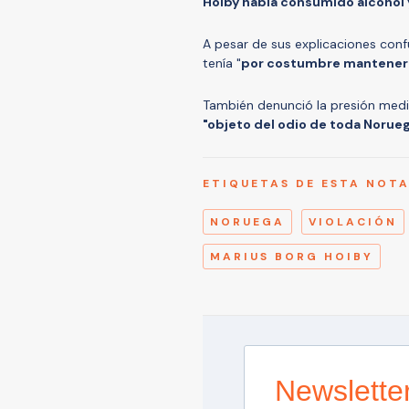
Hoiby había consumido alcohol 
A pesar de sus explicaciones conf
tenía "
por costumbre mantener 
También denunció la presión mediá
"objeto del odio de toda Norueg
ETIQUETAS DE ESTA NOT
NORUEGA
VIOLACIÓN
MARIUS BORG HOIBY
Newslette