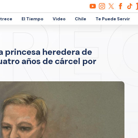
etrece
El Tiempo
Video
Chile
Te Puede Servir
la princesa heredera de
atro años de cárcel por