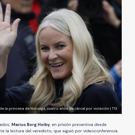
 de la princesa de Noruega, cuatro años de cárcel por violación | T13
cados,
Marius Borg Hoiby
, en prisión preventiva desde
e la lectura del veredicto, que siguió por videoconferencia