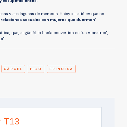
y estupefacientes.
usas y sus lagunas de memoria, Hoiby insistió en que no
relaciones sexuales con mujeres que duermen
".
tica, que, según él, lo había convertido en "un monstruo",
a".
A
CÁRCEL
HIJO
PRINCESA
r T13