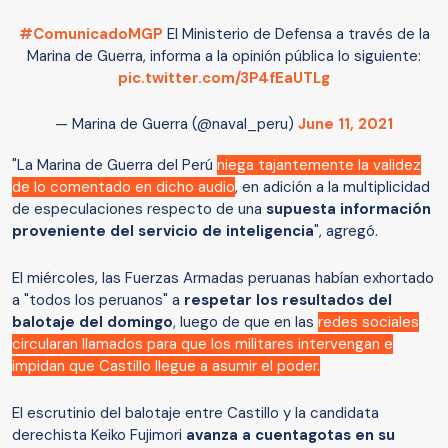
#ComunicadoMGP
El Ministerio de Defensa a través de la
Marina de Guerra, informa a la opinión pública lo siguiente:
pic.twitter.com/3P4fEaUTLg
— Marina de Guerra (@naval_peru)
June 11, 2021
"La Marina de Guerra del Perú
niega tajantemente la validez
de lo comentado en dicho audio
, en adición a la multiplicidad
de especulaciones respecto de una
supuesta información
proveniente del servicio de inteligencia
", agregó.
El miércoles, las Fuerzas Armadas peruanas habían exhortado
a "todos los peruanos" a
respetar los resultados del
balotaje del domingo
, luego de que en las
redes sociales
circularan llamados para que los militares intervengan e
impidan que Castillo llegue a asumir el poder.
El escrutinio del balotaje entre Castillo y la candidata
derechista Keiko Fujimori
avanza a cuentagotas en su