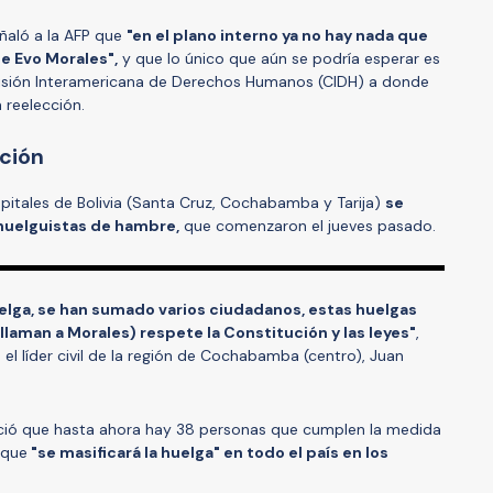
eñaló a la AFP que
"en el plano interno ya no hay nada que
e Evo Morales",
y que lo único que aún se podría esperar es
isión Interamericana de Derechos Humanos (CIDH) a donde
 reelección.
ución
apitales de Bolivia (Santa Cruz, Cochabamba y Tarija)
se
huelguistas de hambre,
que comenzaron el jueves pasado.
elga, se han sumado varios ciudadanos, estas huelgas
llaman a Morales) respete la Constitución y las leyes"
,
 el líder civil de la región de Cochabamba (centro), Juan
eció que hasta ahora hay 38 personas que cumplen la medida
 que
"se masificará la huelga" en todo el país en los