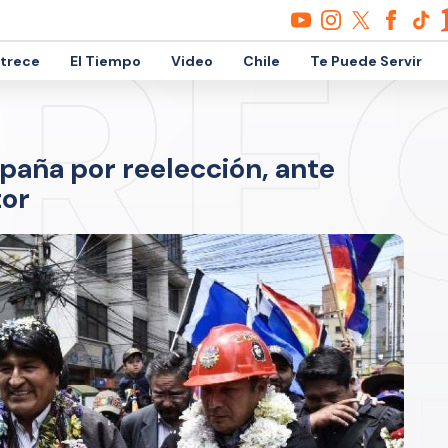
etrece
El Tiempo
Video
Chile
Te Puede Servir
paña por reelección, ante
tor