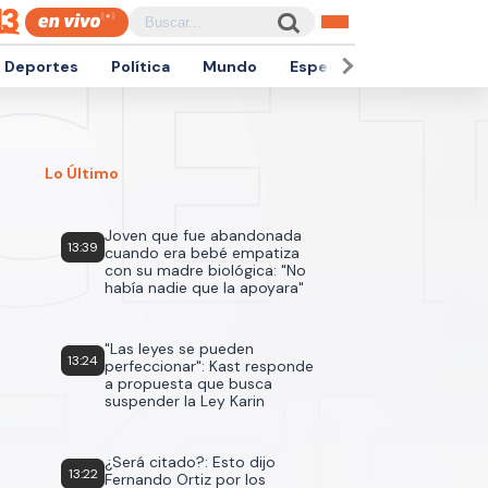
Deportes
Política
Mundo
Espectáculos
Empren
Lo Último
Joven que fue abandonada
13:39
cuando era bebé empatiza
con su madre biológica: "No
había nadie que la apoyara"
"Las leyes se pueden
13:24
perfeccionar": Kast responde
a propuesta que busca
suspender la Ley Karin
¿Será citado?: Esto dijo
13:22
Fernando Ortiz por los