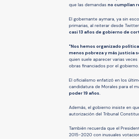
que las demandas
no cumplían re
El gobernante aymara, ya sin escol
primarias, al reiterar desde Twitte
casi 13 años de gobierno de cort
"Nos hemos organizado política
menos pobreza y más justicia so
quien suele aparecer varias veces a
obras financiados por el gobierno.
El oficialismo enfatizó en los últ
candidatura de Morales para el
poder 19 años.
Además, el gobierno insiste en qu
autorización del Tribunal Constitu
También recuerda que el President
2015-2020 con inusuales votacio