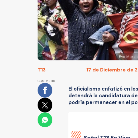
Evo Morale
T13
17 de Diciembre de 20
COMPARTIR
El oficialismo enfatizó en l
detendrá la candidatura de
podría permanecer en el po
Señal
T13 En Vivo