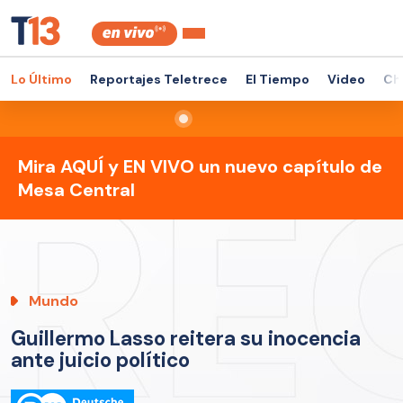
Lo Último
Reportajes Teletrece
El Tiempo
Video
Ch
Mira AQUÍ y EN VIVO un nuevo capítulo de
Mesa Central
Mundo
Guillermo Lasso reitera su inocencia
ante juicio político