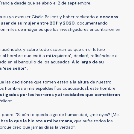
Francia desde que se abrió el 2 de septiembre.
a su ya exmujer Gisèle Pelicot y haber reclutado a
decenas
busar de su mujer entre 2011 y 2020
, documentando
con miles de imágenes que los investigadores encontraron en
á haciéndolo, y sobre todo esperamos que en el futuro
l hombre que está a mi izquierda", declaró, refiriéndose a
ado en el banquillo de los acusados.
A lo largo de su
a "ese señor".
que las decisiones que tomen estén a la altura de nuestro
tos hombres a mis espaldas [los coacusados], este hombre
stigados por los horrores y atrocidades que cometieron
elicot.
u padre: "Si aún te queda algo de humanidad, ¿me oyes? [Me
obre lo que le hiciste a mi hermana,
que sufre todos los
 porque creo que jamás dirás la verdad".