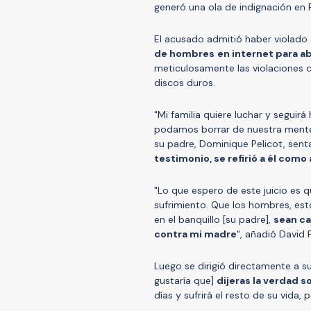
generó una ola de indignación en 
El acusado admitió haber violado 
de hombres
en internet para a
meticulosamente las violaciones 
discos duros.
"Mi familia quiere luchar y seguir
podamos borrar de nuestra mente a
su padre, Dominique Pelicot, sent
testimonio, se refirió a él como 
"Lo que espero de este juicio es 
sufrimiento. Que los hombres, es
en el banquillo [su padre],
sean ca
contra mi madre
", añadió David P
Luego se dirigió directamente a s
gustaría que]
dijeras la verdad s
días y sufrirá el resto de su vida,