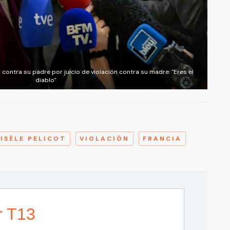
contra su padre por juicio de violación contra su madre: "Eres el
diablo"
A
ISÈLE PELICOT
VIOLACIÓN
FRANCIA
r T13