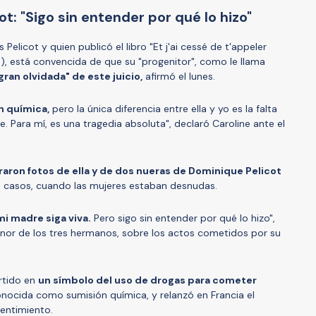
t: "Sigo sin entender por qué lo hizo"
 Pelicot y quien publicó el libro "Et j'ai cessé de t'appeler
"
), está convencida de que su "progenitor", como le llama
gran olvidada" de este juicio,
afirmó el lunes.
n química,
pero la única diferencia entre ella y yo es la falta
 Para mí, es una tragedia absoluta", declaró Caroline ante el
aron fotos de ella y de dos nueras de Dominique Pelicot
s casos, cuando las mujeres estaban desnudas.
i madre siga viva.
Pero sigo sin entender por qué lo hizo",
menor de los tres hermanos, sobre los actos cometidos por su
rtido en
un símbolo del uso de drogas para cometer
onocida como sumisión química, y relanzó en Francia el
entimiento.