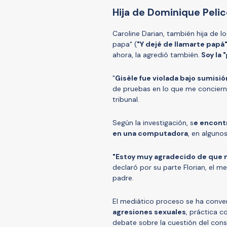
Hija de Dominique Pelico
Caroline Darian, también hija de los
papa" (
"Y dejé de llamarte papá
ahora, la agredió también.
Soy la "
"
Gisèle fue violada bajo sumisió
de pruebas en lo que me concierne.
tribunal.
Según la investigación, s
e encontr
en una computadora
, en alguno
"Estoy muy agradecido de que m
declaró por su parte Florian, el 
padre.
El mediático proceso se ha conve
agresiones sexuales
, práctica c
debate sobre la cuestión del cons