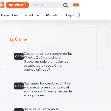
Deportes
Política
Mundo
Espectáculos
Empren
Lo Último
Carabineros con apoyo de las
09:06
FF.AA: ¿Qué ha dicho el
Gobierno sobre un eventual
estado de excepción en
barrios críticos?
"La mano ha cambiado": Kast
08:46
encabeza operativo policial
en Plaza de Armas y respalda
a las policías
“Que se reventaran la