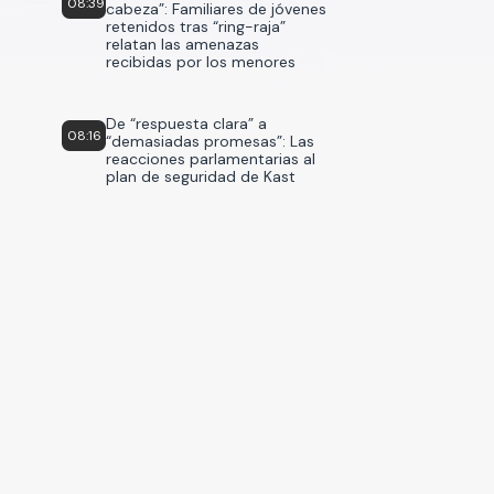
08:39
cabeza”: Familiares de jóvenes
retenidos tras “ring-raja”
relatan las amenazas
recibidas por los menores
De “respuesta clara” a
08:16
“demasiadas promesas”: Las
reacciones parlamentarias al
plan de seguridad de Kast