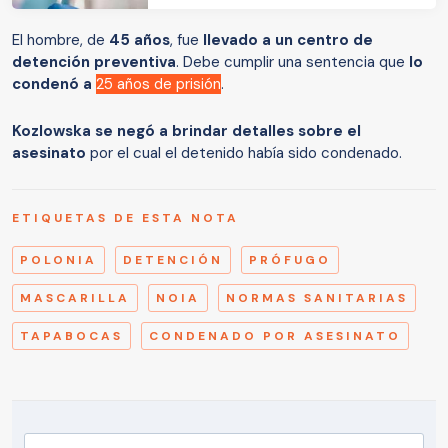
El hombre, de
45 años
, fue
llevado a un centro de
detención preventiva
. Debe cumplir una sentencia que
lo
condenó a
25 años de prisión
.
Kozlowska se negó a brindar detalles sobre el
asesinato
por el cual el detenido había sido condenado.
ETIQUETAS DE ESTA NOTA
POLONIA
DETENCIÓN
PRÓFUGO
MASCARILLA
NOIA
NORMAS SANITARIAS
TAPABOCAS
CONDENADO POR ASESINATO