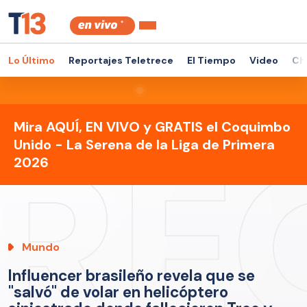
Lo Último
Reportajes Teletrece
El Tiempo
Video
Ch
Mira AQUÍ, EN VIVO y GRATIS el Coquimbo
Unido - La Serena de la Liga de Primera
2026
Mundo
Influencer brasileño revela que se
"salvó" de volar en helicóptero