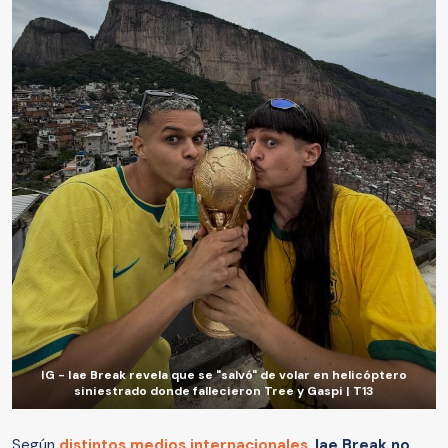
IG - Iae Break revela que se "salvó" de volar en helicóptero
siniestrado donde fallecieron Tree y Gaspi | T13
Según
distintos medios internacionales
,
Iae Break no