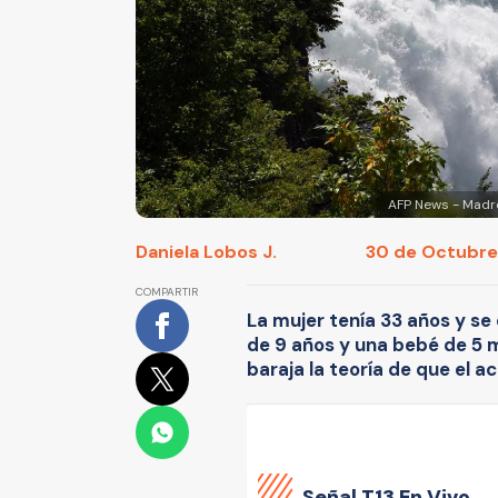
AFP News - Madre
Daniela Lobos J.
30 de Octubre 
COMPARTIR
La mujer tenía 33 años y s
de 9 años y una bebé de 5 
baraja la teoría de que el ac
Señal
T13 En Vivo