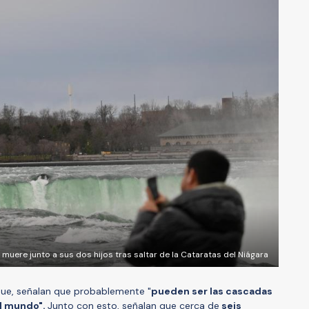
muere junto a sus dos hijos tras saltar de la Cataratas del Niágara
rque, señalan que probablemente "
pueden ser las cascadas
l mundo".
Junto con esto, señalan que cerca de
seis