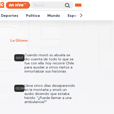
Deportes
Política
Mundo
Espectáculos
Empren
Lo Último
Cuando murió su abuela se
03:17
dio cuenta de todo lo que se
fue con ella: hoy recorre Chile
para ayudar a otros nietos a
inmortalizar sus historias
Lleva cinco días desaparecido
02:39
en la montaña y envió un
audio diciendo que estaba
herido: “¿Puede llamar a una
ambulancia?”