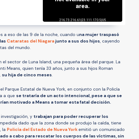
es a eso de las 9 de la noche, cuando u
na mujer traspasó
 las
Cataratas del Niagara
junto a sus dos hijos
, cayendo
ltas del mundo.
 el sector de Luna Island, una pequeña área del parque. La
nti Means, quien tenía 33 años, junto a sus hijos Roman
,
su hija de cinco meses
.
del Parque Estatal de Nueva York, en conjunto con la Policía
ta a que
se trataría de un acto intencional, pese a que se
ían motivado a Means a tomar esta fatal decisión.
 investigación, y
trabajan para poder recuperar los
 impedida dado que la zona donde se produjo la caída, tiene
, la
Policía del Estado de Nueva York
emitió un comunicado
ado a cabo para rescatar los cuerpos de las víctimas, sin