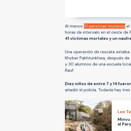
Al menos
51 personas murieron
el
horas de intervalo en el oeste de
41 víctimas mortales y un naufra
Una operación de rescate estaba e
Khyber Pakhtunkhwa, después de 
y 30 alumnos de una escuela local 
Rauf.
Diez niños de entre 7 y 14 fuer
añadió el policía. Todavía hay tre
Lee T
Minvu 
al Par