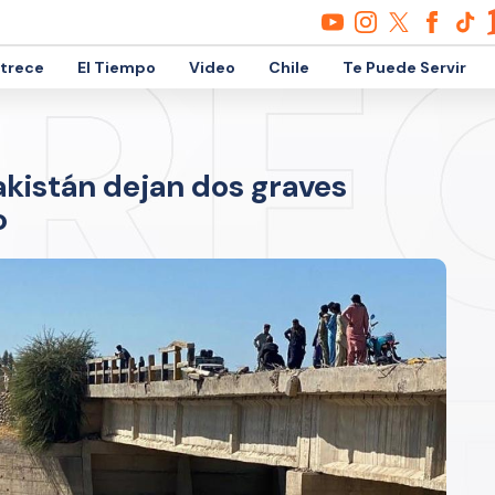
etrece
El Tiempo
Video
Chile
Te Puede Servir
kistán dejan dos graves
o