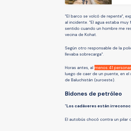
"El barco se volcó de repente", e
al incidente. "El agua estaba muy 
sentido cuando un hombre me resc
vecina de Kohat.
Según otro responsable de la polic
llevaba sobrecarga".
Horas antes, al
menos 41 personas
luego de caer de un puente, en el n
de Baluchistán (suroeste).
Bidones de petróleo
"
Los cadáveres están irreconoc
El autobús chocó contra un pilar d