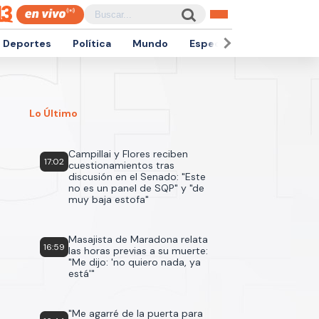
Deportes
Política
Mundo
Espectáculos
Empren
Lo Último
Campillai y Flores reciben
17:02
cuestionamientos tras
discusión en el Senado: "Este
no es un panel de SQP" y "de
muy baja estofa"
Masajista de Maradona relata
16:59
las horas previas a su muerte:
"Me dijo: 'no quiero nada, ya
está'"
"Me agarré de la puerta para