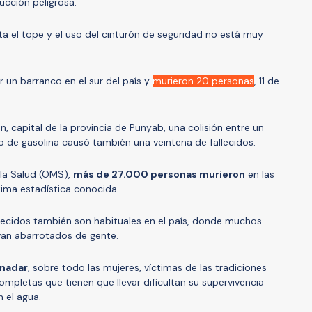
ducción peligrosa.
ta el tope y el uso del cinturón de seguridad no está muy
 un barranco en el sur del país y
murieron 20 personas
, 11 de
n, capital de la provincia de Punyab, una colisión entre un
o de gasolina causó también una veintena de fallecidos.
 la Salud (OMS),
más de 27.000 personas murieron
en las
tima estadística conocida.
lecidos también son habituales en el país, donde muchos
van abarrotados de gente.
 nadar
, sobre todo las mujeres, víctimas de las tradiciones
mpletas que tienen que llevar dificultan su supervivencia
 el agua.