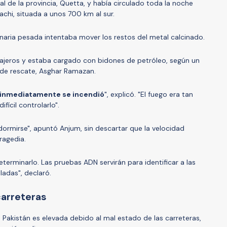
tal de la provincia, Quetta, y había circulado toda la noche
achi, situada a unos 700 km al sur.
ria pesada intentaba mover los restos del metal calcinado.
ajeros y estaba cargado con bidones de petróleo, según un
s de rescate, Asghar Ramazan.
, inmediatamente se incendió
", explicó. "El fuego era tan
fícil controlarlo".
ormirse", apuntó Anjum, sin descartar que la velocidad
ragedia.
eterminarlo. Las pruebas ADN servirán para identificar a las
adas", declaró.
carreteras
 Pakistán es elevada debido al mal estado de las carreteras,