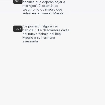
16:44
decirles que dejaran bajar a
mis hijos": El dramático
testimonio de madre que
sufrió encerrona en Maipú
"Le pusieron algo en su
16:25
bebida...": La desoladora carta
del nuevo fichaje del Real
Madrid a su hermana
asesinada