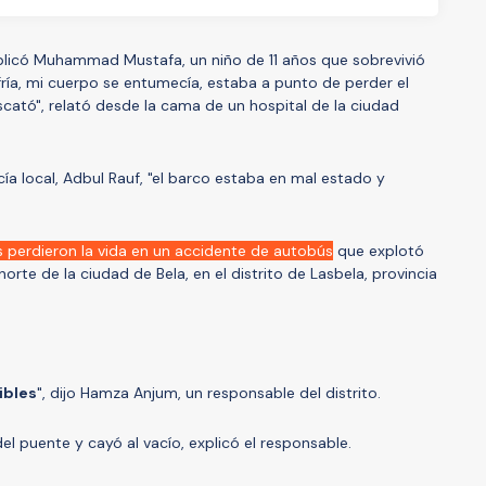
xplicó Muhammad Mustafa, un niño de 11 años que sobrevivió
fría, mi cuerpo se entumecía, estaba a punto de perder el
ató", relató desde la cama de un hospital de la ciudad
ía local, Adbul Rauf, "el barco estaba en mal estado y
 perdieron la vida en un accidente de autobús
que explotó
orte de la ciudad de Bela, en el distrito de Lasbela, provincia
ibles
", dijo Hamza Anjum, un responsable del distrito.
el puente y cayó al vacío, explicó el responsable.