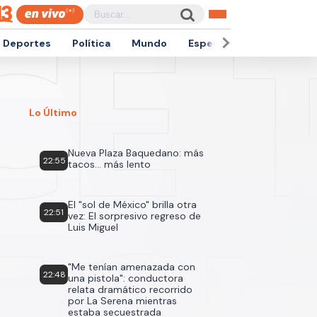
Deportes
Política
Mundo
Espectáculos
Empren
Lo Último
Nueva Plaza Baquedano: más
22:55
tacos... más lento
El "sol de México" brilla otra
22:51
vez: El sorpresivo regreso de
Luis Miguel
"Me tenían amenazada con
22:48
una pistola": conductora
relata dramático recorrido
por La Serena mientras
estaba secuestrada