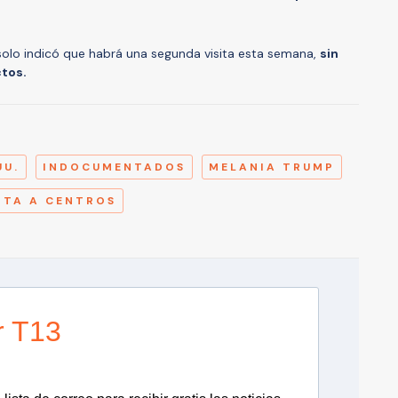
solo indicó que habrá una segunda visita esta semana,
sin
ctos.
A
UU.
INDOCUMENTADOS
MELANIA TRUMP
ITA A CENTROS
r T13