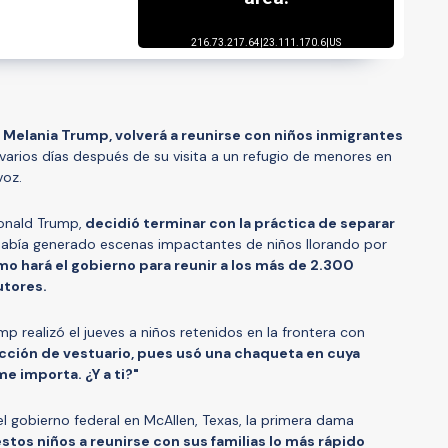
,
Melania Trump, volverá a reunirse con niños inmigrantes
 varios días después de su visita a un refugio de menores en
voz.
Donald Trump,
decidió terminar con la práctica de separar
l había generado escenas impactantes de niños llorando por
mo hará el gobierno para reunir a los más de 2.300
utores.
mp realizó el jueves a niños retenidos en la frontera con
cción de vestuario, pues usó una chaqueta en cuya
me importa. ¿Y a ti?"
el gobierno federal en McAllen, Texas, la primera dama
estos niños a reunirse con sus familias lo más rápido