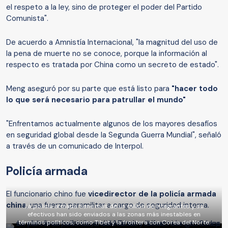
el respeto a la ley, sino de proteger el poder del Partido
Comunista".
De acuerdo a Amnistía Internacional, "la magnitud del uso de
la pena de muerte no se conoce, porque la información al
respecto es tratada por China como un secreto de estado".
Meng aseguró por su parte que está listo para
"hacer todo
lo que será necesario para patrullar el mundo"
"Enfrentamos actualmente algunos de los mayores desafíos
en seguridad global desde la Segunda Guerra Mundial", señaló
a través de un comunicado de Interpol.
Policía armada
El funcionario chino fue
vicedirector de la policía armada
china
, una fuerza paramilitar a cargo de seguridad interna.
La policía armada tiene más de un millón de integrantes y su
efectivos han sido enviados a las zonas más inestables en
términos políticos, como Tibet y la frontera con Corea del Norte.