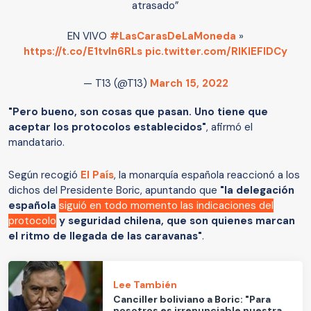
atrasado”
EN VIVO
#LasCarasDeLaMoneda
»
https://t.co/E1tvIn6RLs
pic.twitter.com/RIKlEFlDCy
— T13 (@T13)
March 15, 2022
"Pero bueno, son cosas que pasan. Uno tiene que
aceptar los protocolos establecidos"
, afirmó el
mandatario.
Según recogió
El País
, la monarquía española reaccionó a los
dichos del Presidente Boric, apuntando que
"la delegación
española
siguió en todo momento las indicaciones del
protocolo
y seguridad chilena, que son quienes marcan
el ritmo de llegada de las caravanas"
.
Lee También
Canciller boliviano a Boric: "Para
nosotros es irrenunciable nuestra