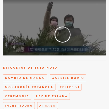
ETIQUETAS DE ESTA NOTA
CAMBIO DE MANDO
GABRIEL BORIC
MONARQUÍA ESPAÑOLA
FELIPE VI
CEREMONIA
REY DE ESPAÑA
INVESTIDURA
ATRASO