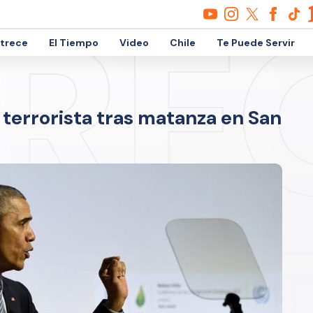
etrece
El Tiempo
Video
Chile
Te Puede Servir
terrorista tras matanza en San