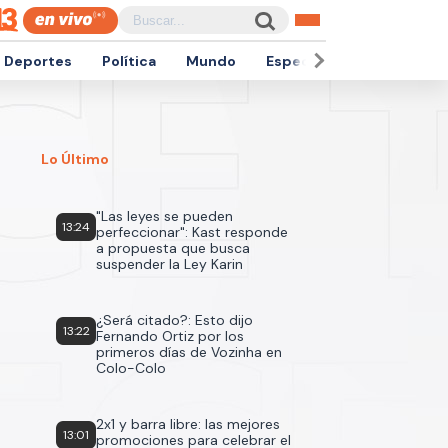
Deportes
Política
Mundo
Espectáculos
Empren
Lo Último
"Las leyes se pueden
13:24
perfeccionar": Kast responde
a propuesta que busca
suspender la Ley Karin
¿Será citado?: Esto dijo
13:22
Fernando Ortiz por los
primeros días de Vozinha en
Colo-Colo
2x1 y barra libre: las mejores
13:01
promociones para celebrar el