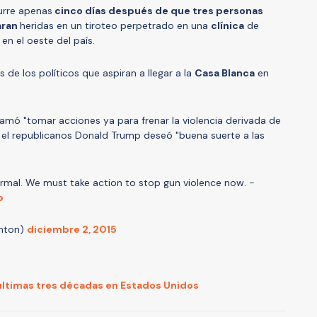
urre apenas
cinco días después de que tres personas
aran
heridas en un tiroteo perpetrado en una
clínica
de
 en el oeste del país.
s de los políticos que aspiran a llegar a la
Casa Blanca
en
amó "tomar acciones ya para frenar la violencia derivada de
 el republicanos Donald Trump deseó "buena suerte a las
normal. We must take action to stop gun violence now. -
b
inton)
diciembre 2, 2015
 últimas tres décadas en Estados Unidos