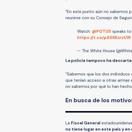
"En este punto aún no sabemos po
reunirse con su Consejo de Seguri
Watch:
@POTUS
speaks t
https://t.co/pA56EzrzUW
— The White House (@Whit
La policía tampoco ha descartad
"Sabemos que los dos individuos
que tenían acceso a otras armas en
no sabemos por qué lo han hecho
En busca de los motiv
La
Fiscal General
estadounidense,
no tiene lugar en este país y en 