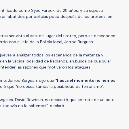
ntificado como Syed Farook, de 28 años, y su esposa
aron abatidos por policías poco después de los tiroteos, en
as ser vista al salir del lugar del tiroteo, pero se desconoce
rdo con el jefe de la Policía local, Jarrod Burguan.
jueves a analizar todos los escenarios de la matanza y
a en la vecina localidad de Redlands, en busca de cualquier
entender las razones que motivaron los ataques.
dino, Jarrod Burguan, dijo que
"hasta el momento no hemos
adió que "no descartamos la posibilidad de terrorismo".
 Ángeles, David Bowdich, no descartó que se trate de un acto
ro todavía no lo sabemos", declaró.