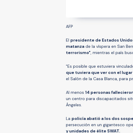
AFP
El
presidente de Estados Unido
matanza
de la víspera en San Ber
terrorismo"
, mientras el país bu
"Es posible que estuviera vincula
que tuviera que ver con el lugar
el Salón de la Casa Blanca, para pr
Al menos
14 personas fallecieron
un centro para discapacitados sit
Ángeles.
La
policía abatió a los dos sos
persecución en un gigantesco oper
y unidades de élite SWAT.