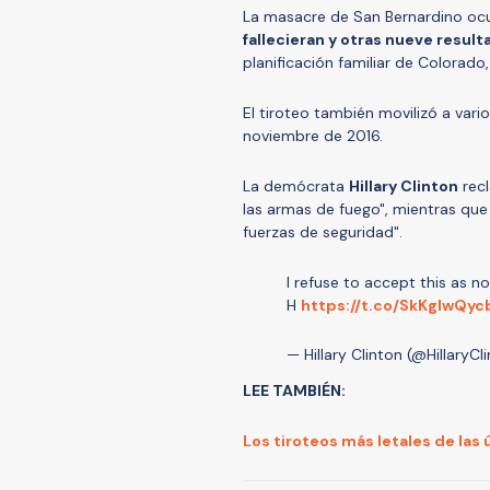
La masacre de San Bernardino oc
fallecieran y otras nueve result
planificación familiar de Colorado,
El tiroteo también movilizó a vario
noviembre de 2016.
La demócrata
Hillary Clinton
recl
las armas de fuego", mientras que
fuerzas de seguridad".
I refuse to accept this as 
H
https://t.co/SkKglwQyc
— Hillary Clinton (@HillaryCl
LEE TAMBIÉN:
Los tiroteos más letales de las