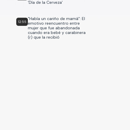
'Día de la Cerveza'
"Había un cariño de mamá": El
12:55
emotivo reencuentro entre
mujer que fue abandonada
cuando era bebé y carabinera
(r) que la recibió