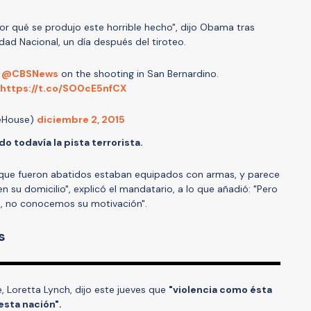
r qué se produjo este horrible hecho", dijo Obama tras
dad Nacional, un día después del tiroteo.
o
@CBSNews
on the shooting in San Bernardino.
https://t.co/SO0cE5nfCX
eHouse)
diciembre 2, 2015
o todavía la pista terrorista.
 que fueron abatidos estaban equipados con armas, y parece
 su domicilio", explicó el mandatario, a lo que añadió: "Pero
, no conocemos su motivación".
os
 Loretta Lynch, dijo este jueves que
"violencia como ésta
esta nación".