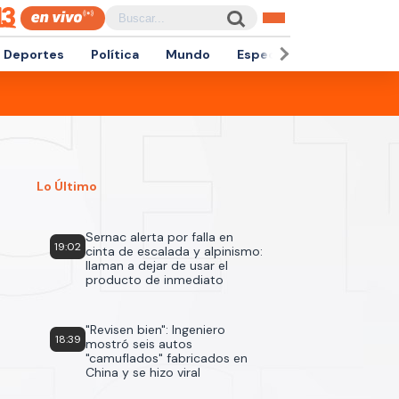
Deportes
Política
Mundo
Espectáculos
Empren
Lo Último
Sernac alerta por falla en
19:02
cinta de escalada y alpinismo:
llaman a dejar de usar el
producto de inmediato
"Revisen bien": Ingeniero
18:39
mostró seis autos
"camuflados" fabricados en
China y se hizo viral