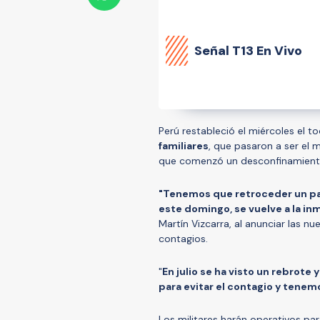
Señal
T13 En Vivo
Perú restableció el miércoles el 
familiares
, que pasaron a ser el
que comenzó un desconfinamiento
"Tenemos que retroceder un pa
este domingo, se vuelve a la inm
Martín Vizcarra, al anunciar las 
contagios.
"
En julio se ha visto un rebrot
para evitar el contagio y tenem
Los militares harán operativos pa