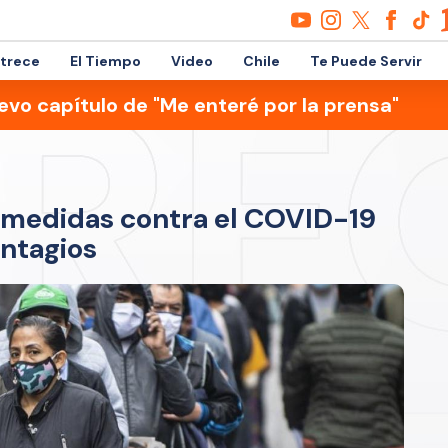
etrece
El Tiempo
Video
Chile
Te Puede Servir
evo capítulo de "Me enteré por la prensa"
 medidas contra el COVID-19
ontagios