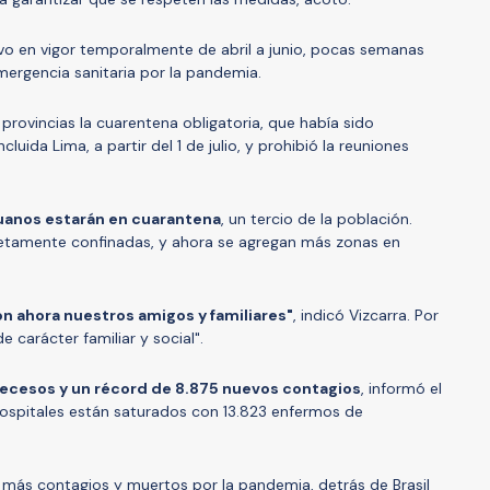
vo en vigor temporalmente de abril a junio, pocas semanas
ergencia sanitaria por la pandemia.
rovincias la cuarentena obligatoria, que había sido
cluida Lima, a partir del 1 de julio, y prohibió la reuniones
ruanos estarán en cuarantena
, un tercio de la población.
etamente confinadas, y ahora se agregan más zonas en
on ahora nuestros amigos y familiares"
, indicó Vizcarra. Por
e carácter familiar y social".
decesos y un récord de 8.875 nuevos contagios
, informó el
hospitales están saturados con 13.823 enfermos de
 más contagios y muertos por la pandemia, detrás de Brasil