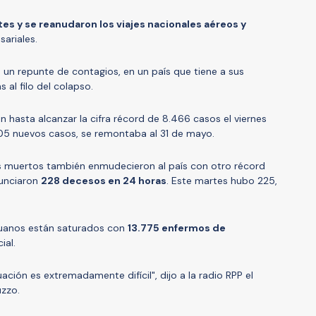
tes y se reanudaron los viajes nacionales aéreos y
sariales.
go un repunte de contagios, en un país que tiene a sus
s al filo del colapso.
n hasta alcanzar la cifra récord de 8.466 casos el viernes
805 nuevos casos, se remontaba al 31 de mayo.
s muertos también enmudecieron al país con otro récord
nunciaron
228 decesos en 24 horas
. Este martes hubo 225,
eruanos están saturados con
13.775 enfermos de
ial.
ación es extremadamente difícil", dijo a la radio RPP el
zzo.