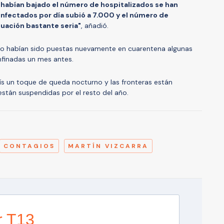
 habían bajado el número de hospitalizados se han
nfectados por día subió a 7.000 y el número de
ituación bastante seria"
, añadió.
julio habían sido puestas nuevamente en cuarentena algunas
nfinadas un mes antes.
aís un toque de queda nocturno y las fronteras están
están suspendidas por el resto del año.
A
CONTAGIOS
MARTÍN VIZCARRA
r T13