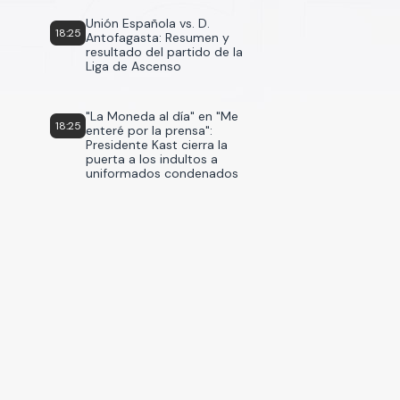
Unión Española vs. D.
18:25
Antofagasta: Resumen y
resultado del partido de la
Liga de Ascenso
"La Moneda al día" en "Me
18:25
enteré por la prensa":
Presidente Kast cierra la
puerta a los indultos a
uniformados condenados