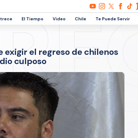
etrece
El Tiempo
Video
Chile
Te Puede Servir
 exigir el regreso de chilenos
dio culposo