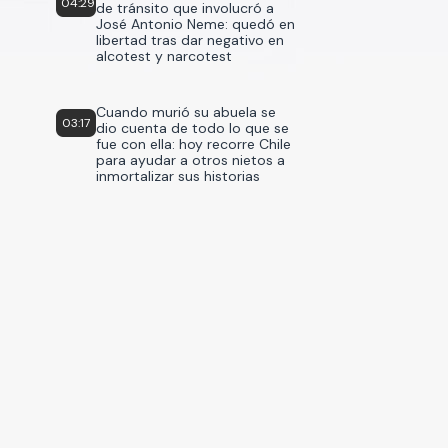
04:29
de tránsito que involucró a
José Antonio Neme: quedó en
libertad tras dar negativo en
alcotest y narcotest
Cuando murió su abuela se
03:17
dio cuenta de todo lo que se
fue con ella: hoy recorre Chile
para ayudar a otros nietos a
inmortalizar sus historias