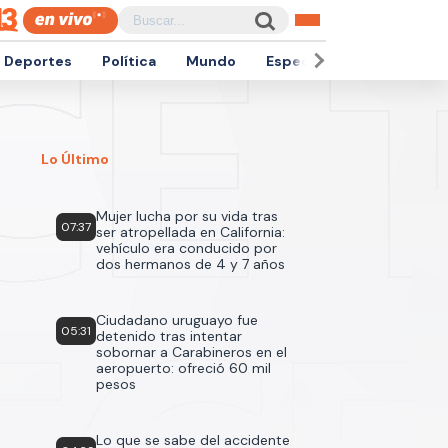
Deportes
Política
Mundo
Espectáculos
Empren
Lo Último
Mujer lucha por su vida tras
07:37
ser atropellada en California:
vehículo era conducido por
dos hermanos de 4 y 7 años
Ciudadano uruguayo fue
05:31
detenido tras intentar
sobornar a Carabineros en el
aeropuerto: ofreció 60 mil
pesos
Lo que se sabe del accidente