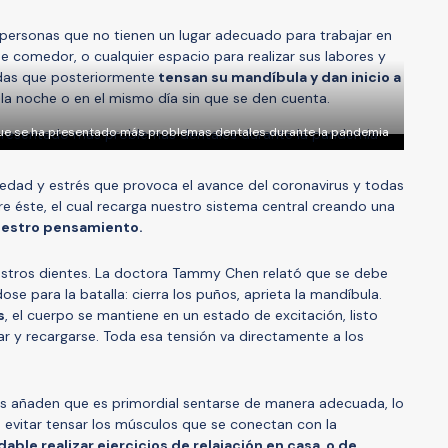
 personas que no tienen un lugar adecuado para trabajar en
e comedor, o cualquier espacio para realizar sus labores y
das que posteriormente
tensan su mandíbula y dan inicio a
la noche o en el mismo día sin que se den cuenta.
que se ha presentado más problemas dentales durante la pandemia
edad y estrés que provoca el avance del coronavirus y todas
e éste, el cual recarga nuestro sistema central creando una
uestro pensamiento.
stros dientes. La doctora Tammy Chen relató que se debe
se para la batalla: cierra los puños, aprieta la mandíbula.
s
, el cuerpo se mantiene en un estado de excitación, listo
ar y recargarse. Toda esa tensión va directamente a los
as añaden que es primordial sentarse de manera adecuada, lo
evitar tensar los músculos que se conectan con la
le realizar ejercicios de relajación en casa, o de