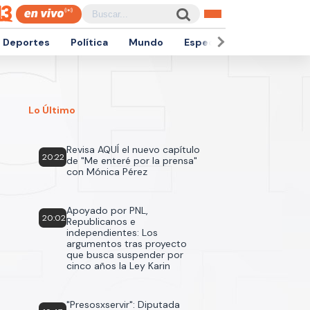
Deportes
Política
Mundo
Espectáculos
Empren
Lo Último
Revisa AQUÍ el nuevo capítulo
20:22
de "Me enteré por la prensa"
con Mónica Pérez
Apoyado por PNL,
20:02
Republicanos e
independientes: Los
argumentos tras proyecto
que busca suspender por
cinco años la Ley Karin
"Presosxservir": Diputada