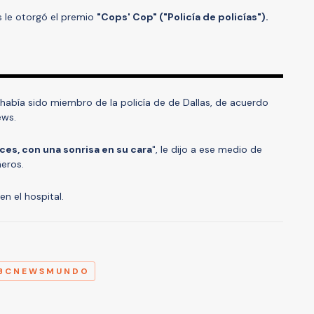
s le otorgó el premio
"Cops' Cop" ("Policía de policías").
 había sido miembro de la policía de de Dallas, de acuerdo
ews.
ices, con una sonrisa en su cara
", le dijo a ese medio de
eros.
en el hospital.
A
BCNEWSMUNDO