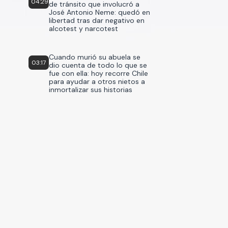
04:29
de tránsito que involucró a
José Antonio Neme: quedó en
libertad tras dar negativo en
alcotest y narcotest
Cuando murió su abuela se
03:17
dio cuenta de todo lo que se
fue con ella: hoy recorre Chile
para ayudar a otros nietos a
inmortalizar sus historias