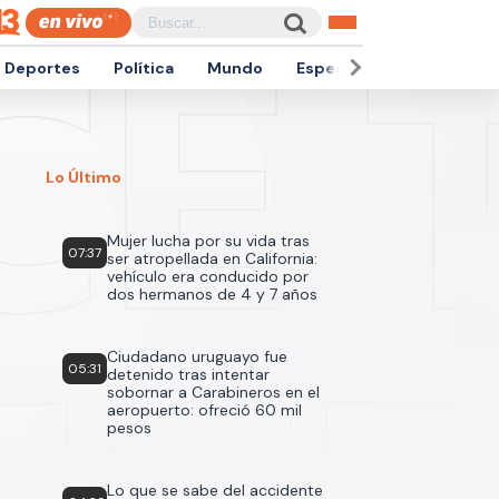
Deportes
Política
Mundo
Espectáculos
Empren
Lo Último
Mujer lucha por su vida tras
07:37
ser atropellada en California:
vehículo era conducido por
dos hermanos de 4 y 7 años
Ciudadano uruguayo fue
05:31
detenido tras intentar
sobornar a Carabineros en el
aeropuerto: ofreció 60 mil
pesos
Lo que se sabe del accidente