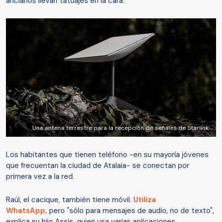
ancianos llevan tatuajes en la cara.
Una antena terrestre para la recepción de señales de Starlink
Los habitantes que tienen teléfono -en su mayoría jóvenes
que frecuentan la ciudad de Atalaia- se conectan por
primera vez a la red.
Raúl, el cacique, también tiene móvil.
Utiliza
WhatsApp,
pero "sólo para mensajes de audio, no de texto",
explica su hijo Assis, quien usa varias aplicaciones.