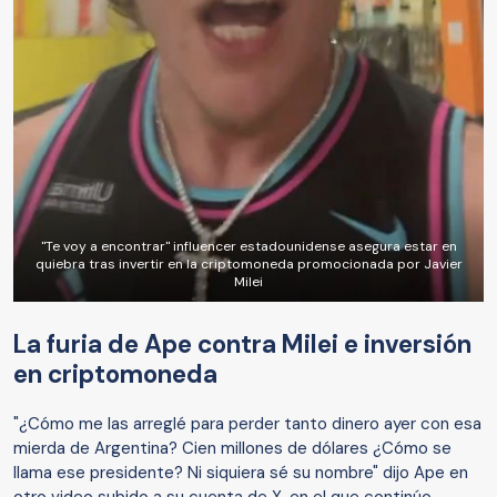
"Te voy a encontrar" influencer estadounidense asegura estar en
quiebra tras invertir en la criptomoneda promocionada por Javier
Milei
La furia de Ape contra Milei e inversión
en criptomoneda
"¿Cómo me las arreglé para perder tanto dinero ayer con esa
mierda de Argentina? Cien millones de dólares ¿Cómo se
llama ese presidente? Ni siquiera sé su nombre" dijo Ape en
otro video subido a su cuenta de X, en el que continúo