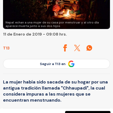
Nepal: echan a una mujer de su casa por menstruar y al otro día
aparece muerta junto a sus dos hijos
11 de Enero de 2019 - 09:08 hrs.
T13
Seguir a T13 en
La mujer había sido sacada de su hogar por una
antigua tradición llamada "Chhaupadi", la cual
considera impuras a las mujeres que se
encuentran menstruando.