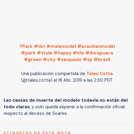
?Park #tbt #malemodel #brazilianmodel
#park #style #happy #life #ibirapuera
#green #city #saopaulo #sp #brazil
Una publicación compartida de
Tales Cotta
(@tales.cotta) el
18 Abr, 2019 a las 2:30 PDT
Las causas de muerte del modelo todavía no están del
todo claras
, y solo queda esperar a la confirmación oficial
respecto al deceso de Soares.
ETIQUETAS DE ESTA NOTA