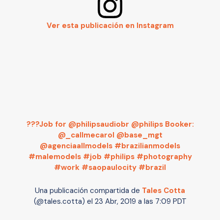
Ver esta publicación en Instagram
???Job for @philipsaudiobr @philips Booker:
@_callmecarol @base_mgt
@agenciaallmodels #brazilianmodels
#malemodels #job #philips #photography
#work #saopaulocity #brazil
Una publicación compartida de
Tales Cotta
(@tales.cotta) el
23 Abr, 2019 a las 7:09 PDT