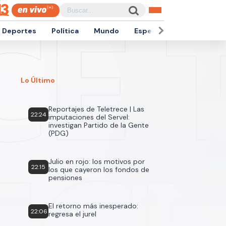
Deportes
Política
Mundo
Espectáculos
Empren
Lo Último
Reportajes de Teletrece | Las
22:24
imputaciones del Servel:
investigan Partido de la Gente
(PDG)
Julio en rojo: los motivos por
22:15
los que cayeron los fondos de
pensiones
El retorno más inesperado:
22:06
regresa el jurel