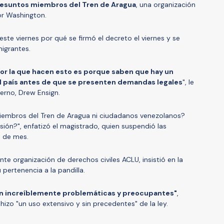
esuntos miembros del Tren de Aragua
, una organización
r Washington.
este viernes por qué se firmó el decreto el viernes y se
migrantes.
por la que hacen esto es porque saben que hay un
l país antes de que se presenten demandas legales
", le
erno, Drew Ensign.
iembros del Tren de Aragua ni ciudadanos venezolanos?
ón?", enfatizó el magistrado, quien suspendió las
n de mes.
nte organización de derechos civiles ACLU, insistió en la
pertenencia a la pandilla.
on increíblemente problemáticas y preocupantes"
,
e hizo "un uso extensivo y sin precedentes" de la ley.