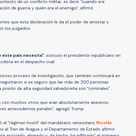
ontexto de un conflicto militar, es decir "cuando era
ración de guerra y quién era el enemigo", afirmó.
ernes que esta declaración le da el poder de arrestar y
or los juzgados.
ue este país necesita"
, sostuvo el presidente republicano en
iodista en el despacho oval.
guroso proceso de investigación, que también continuará en
 preguntaron si es seguro que las más de 200 personas
prisión de alta seguridad salvadoreña son "criminales".
ban con muchos otros que eran absolutamente asesinos,
res antecedentes penales", agregó Trump.
 al "régimen hostil" del mandatario venezolano
Nicolás
os al Tren de Aragua y el Departamento de Estado afirmó
e asociado, alineado y, de hecho, ha infiltrado" el gobierno