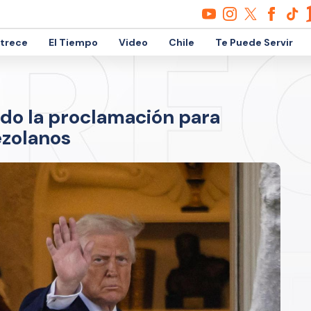
etrece
El Tiempo
Video
Chile
Te Puede Servir
do la proclamación para
ezolanos