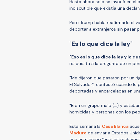
Hasta ahora solo se invocó en el c
indiscutible que existía una decla
Pero Trump había reafirmado el vi
deportar a extranjeros sin pasar p
"Es lo que dice la ley"
"Eso es lo que dice la ley y lo q
respuesta a la pregunta de un per
"Me dijeron que pasaron por un ri
El Salvador", contestó cuando le
deportadas y encarceladas en una 
"Eran un grupo malo (...) y esta
homicidas y personas con los peo
Esta semana la
Casa Blanca
acusó
Maduro
de enviar a Estados Unid
que este grupo "está estrechament