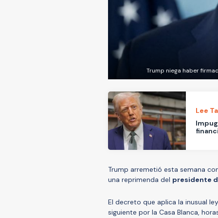
Trump niega haber firma
Lee T
Impug
financ
Trump arremetió esta semana contra
una reprimenda del
presidente d
El decreto que aplica la inusual l
siguiente por la Casa Blanca, hora