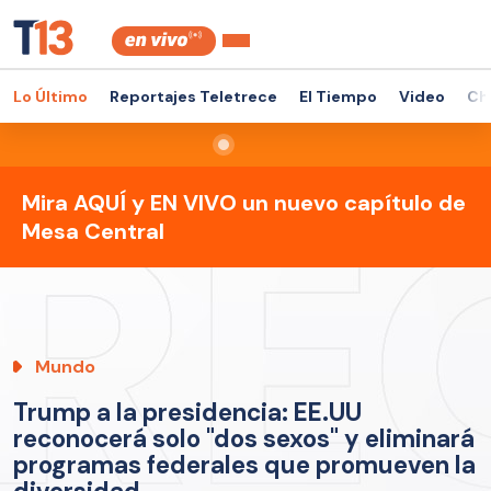
Lo Último
Reportajes Teletrece
El Tiempo
Video
Ch
Mira AQUÍ y EN VIVO un nuevo capítulo de
Mesa Central
Mundo
Trump a la presidencia: EE.UU
reconocerá solo "dos sexos" y eliminará
programas federales que promueven la