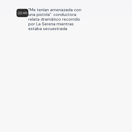
"Me tenían amenazada con
22:48
una pistola": conductora
relata dramático recorrido
por La Serena mientras
estaba secuestrada