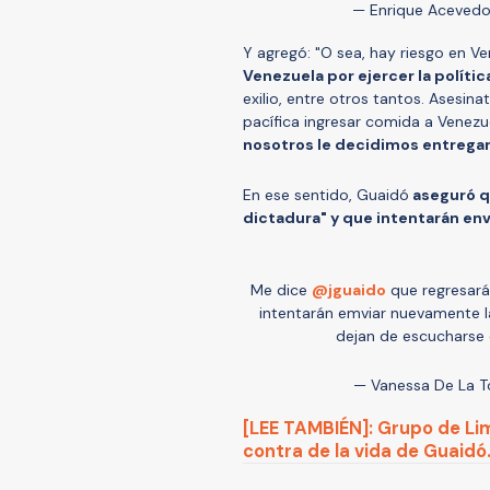
— Enrique Aceved
Y agregó: "O sea, hay riesgo en Ven
Venezuela por ejercer la polític
exilio, entre otros tantos. Asesin
pacífica ingresar comida a Venezuel
nosotros le decidimos entregar 
En ese sentido, Guaidó
aseguró q
dictadura" y que intentarán en
Me dice
@jguaido
que regresar
intentarán emviar nuevamente la
dejan de escucharse
— Vanessa De La T
[LEE TAMBIÉN]: Grupo de Li
contra de la vida de Guaidó