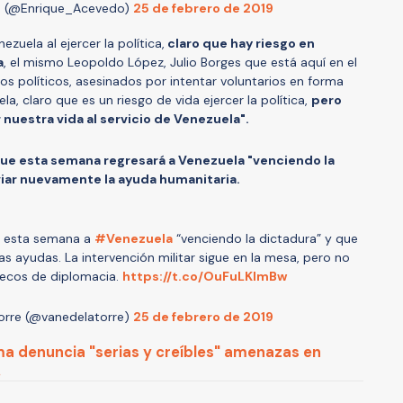
o (@Enrique_Acevedo)
25 de febrero de 2019
ezuela al ejercer la política,
claro que hay riesgo en
a
, el mismo Leopoldo López, Julio Borges que está aquí en el
atos políticos, asesinados por intentar voluntarios en forma
a, claro que es un riesgo de vida ejercer la política,
pero
nuestra vida al servicio de Venezuela".
ue esta semana regresará a Venezuela "venciendo la
viar nuevamente la ayuda humanitaria.
á esta semana a
#Venezuela
“venciendo la dictadura” y que
s ayudas. La intervención militar sigue en la mesa, pero no
 ecos de diplomacia.
https://t.co/OuFuLKlmBw
orre (@vanedelatorre)
25 de febrero de 2019
ma denuncia "serias y creíbles" amenazas en
.