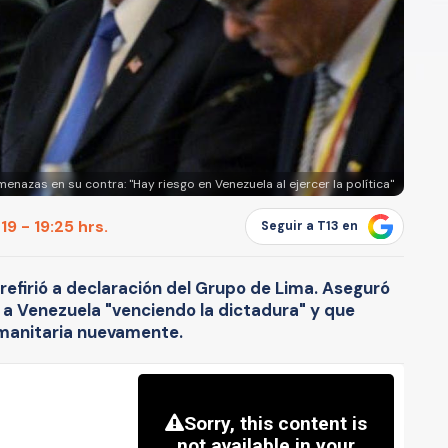
enazas en su contra: "Hay riesgo en Venezuela al ejercer la política"
9 - 19:25 hrs.
Seguir a T13 en
refirió a declaración del Grupo de Lima. Aseguró
a Venezuela "venciendo la dictadura" y que
umanitaria nuevamente.