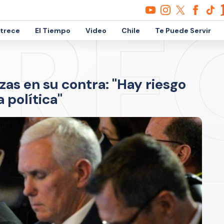
etrece
El Tiempo
Video
Chile
Te Puede Servir
as en su contra: "Hay riesgo
 política"