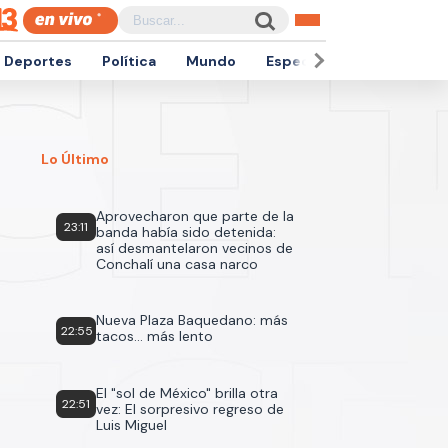
Deportes
Política
Mundo
Espectáculos
Empren
Lo Último
Aprovecharon que parte de la
23:11
banda había sido detenida:
así desmantelaron vecinos de
Conchalí una casa narco
Nueva Plaza Baquedano: más
22:55
tacos... más lento
El "sol de México" brilla otra
22:51
vez: El sorpresivo regreso de
Luis Miguel