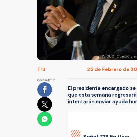
[VIDEO] Guaidó y am
T13
25 de Febrero de 201
COMPARTIR
El presidente encargado se 
que esta semana regresará 
intentarán enviar ayuda h
Señal
T13 En Vivo