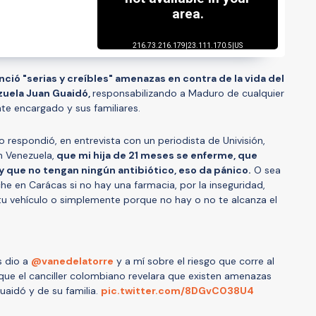
ció "serias y creíbles" amenazas en contra de la vida del
uela Juan Guaidó,
responsabilizando a Maduro de cualquier
te encargado y sus familiares.
 respondió, en entrevista con un periodista de Univisión,
 Venezuela,
que mi hija de 21 meses se enferme, que
 y que no tengan ningún antibiótico, eso da pánico.
O sea
he en Carácas si no hay una farmacia, por la inseguridad,
tu vehículo o simplemente porque no hay o no te alcanza el
s dio a ⁦
@vanedelatorre
⁩ y a mí sobre el riesgo que corre al
 que el canciller colombiano revelara que existen amenazas
uaidó y de su familia.
pic.twitter.com/8DGvC038U4