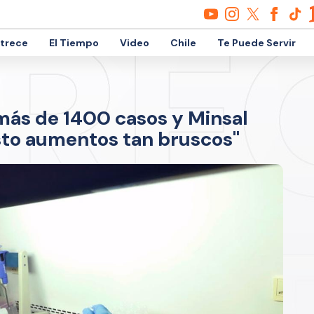
etrece
El Tiempo
Video
Chile
Te Puede Servir
 más de 1400 casos y Minsal
sto aumentos tan bruscos"