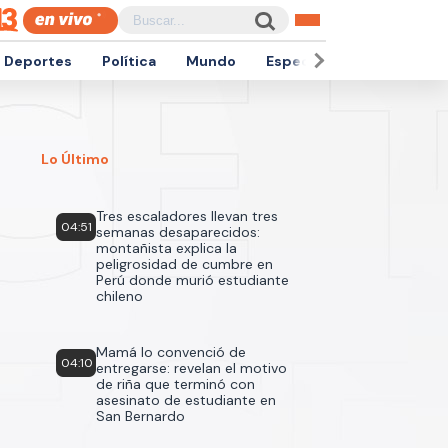
Deportes
Política
Mundo
Espectáculos
Empren
Lo Último
Tres escaladores llevan tres
04:51
semanas desaparecidos:
montañista explica la
peligrosidad de cumbre en
Perú donde murió estudiante
chileno
Mamá lo convenció de
04:10
entregarse: revelan el motivo
de riña que terminó con
asesinato de estudiante en
San Bernardo