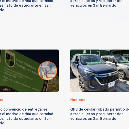
n el motivo de riña que terminó
a tres sujetos y recuperar dos
esinato de estudiante en San
vehículos en San Bernardo
rdo
nal
Nacional
o convenció de entregarse:
GPS de celular robado permitió 
n el motivo de riña que terminó
a tres sujetos y recuperar dos
esinato de estudiante en San
vehículos en San Bernardo
rdo