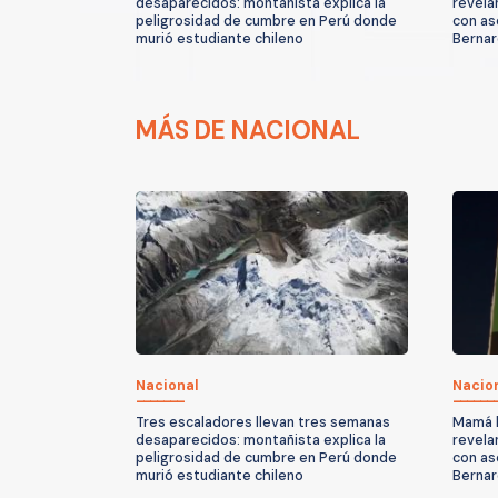
desaparecidos: montañista explica la
revela
peligrosidad de cumbre en Perú donde
con as
murió estudiante chileno
Berna
MÁS DE NACIONAL
Nacional
Nacio
Tres escaladores llevan tres semanas
Mamá l
desaparecidos: montañista explica la
revela
peligrosidad de cumbre en Perú donde
con as
murió estudiante chileno
Berna