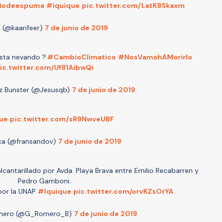
iodeespuma
#iquique
pic.twitter.com/LatK8Skaxm
i (@kaarifeer)
7 de junio de 2019
esta nevando ?.
#CambioClimatico
#NosVamohAMorirlo
ic.twitter.com/Uf81AibwQi
z Bunster (@Jesusqb)
7 de junio de 2019
ue
pic.twitter.com/sR9NwveUBF
ca (@fransandov)
7 de junio de 2019
lcantarillado por Avda. Playa Brava entre Emilio Recabarren y
Pedro Gamboni.
 por la UNAP
#Iquique
pic.twitter.com/orvKZsOrYA
omero (@G_Romero_B)
7 de junio de 2019