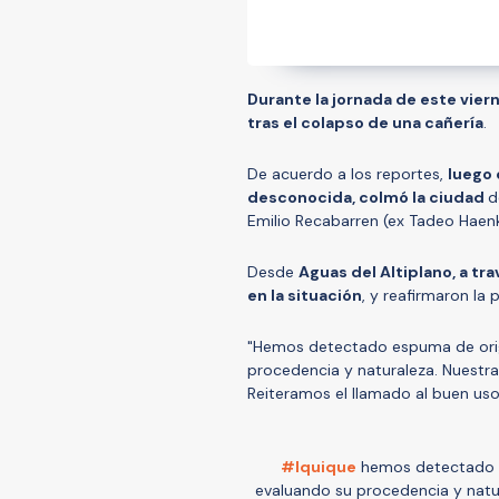
Durante la jornada de este vier
tras el colapso de una cañería
.
De acuerdo a los reportes,
luego 
desconocida, colmó la ciudad
d
Emilio Recabarren (ex Tadeo Haen
Desde
Aguas del Altiplano, a tr
en la situación
, y reafirmaron la
"Hemos detectado espuma de orig
procedencia y naturaleza. Nuestras
Reiteramos el llamado al buen uso d
#Iquique
hemos detectado e
evaluando su procedencia y natura