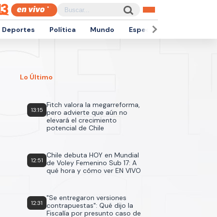
Deportes
Política
Mundo
Espectáculos
Empren
Lo Último
Fitch valora la megarreforma,
13:15
pero advierte que aún no
elevará el crecimiento
potencial de Chile
Chile debuta HOY en Mundial
12:51
de Voley Femenino Sub 17: A
qué hora y cómo ver EN VIVO
"Se entregaron versiones
12:31
contrapuestas": Qué dijo la
Fiscalía por presunto caso de