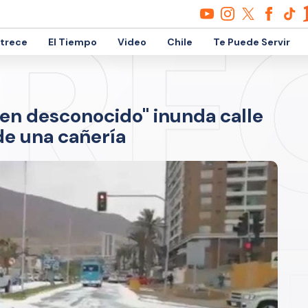
etrece
El Tiempo
Video
Chile
Te Puede Servir
en desconocido" inunda calle
de una cañería