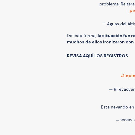
problema. Reitera
pi
— Aguas del Alt
De esta forma,
la situación fue 
muchos de ellos ironizaron con 
REVISA AQUÍ LOS REGISTROS
#Iqui
— R_evaoyar
Esta nevando en
— ????? 