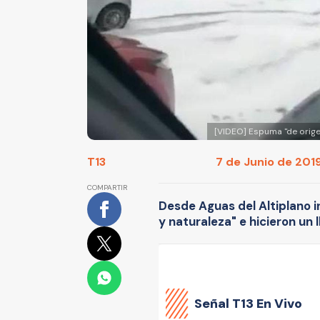
[VIDEO] Espuma "de orige
T13
7 de Junio de 2019 
COMPARTIR
Desde Aguas del Altiplano 
y naturaleza" e hicieron un 
Señal
T13 En Vivo