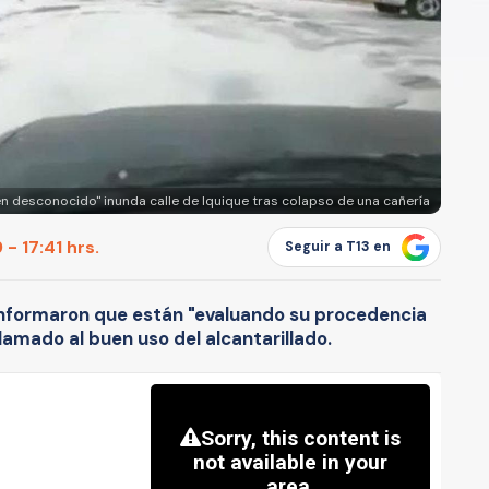
n desconocido" inunda calle de Iquique tras colapso de una cañería
- 17:41 hrs.
Seguir a T13 en
informaron que están "evaluando su procedencia
llamado al buen uso del alcantarillado.