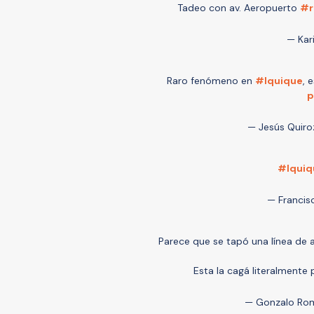
Tadeo con av. Aeropuerto
#r
— Kar
Raro fenómeno en
#Iquique
, 
p
— Jesús Quiro
#Iquiq
— Francis
Parece que se tapó una línea de a
Esta la cagá literalmente
— Gonzalo R