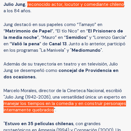
Julio Jung
,
reconocido actor, locutor y comediante chileno
,
a los 84 años.
Jung destacó en sus papeles como “Tamayo” en
“
Matrimonio de Papel
”, “El tío Nico” en “
El Prisionero de
la media noche
”, “Mauro” en “
Semidios
” y “Lorenzo García”
en “
Valió la pena
” de
Canal 13
. Junto a lo anterior, participó
en los programas "La Manivela" y "
Mediomundo
".
Además de su trayectoria en teatro y en televisión, Julio
Jung se desempeñó como
concejal de Providencia en
dos ocasiones.
Marcelo Morales, director de la Cineteca Nacional, escribió
"Julio Jung (1942-2026), una versatilidad única: un experto en
manejar los tiempos en la comedia y en construir personajes
internamente quebrados
".
"
Estuvo en 35 películas chilenas
, con grandes
protagónicos en Amnesia (1994) y Coronación (2000). Un