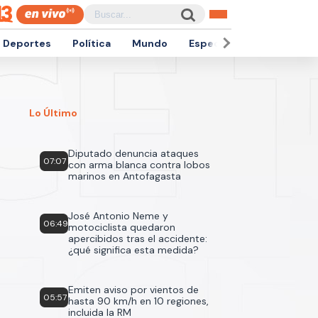
Deportes
Política
Mundo
Espectáculos
Empren
Lo Último
Diputado denuncia ataques
07:07
con arma blanca contra lobos
marinos en Antofagasta
José Antonio Neme y
06:49
motociclista quedaron
apercibidos tras el accidente:
¿qué significa esta medida?
Emiten aviso por vientos de
05:57
hasta 90 km/h en 10 regiones,
incluida la RM