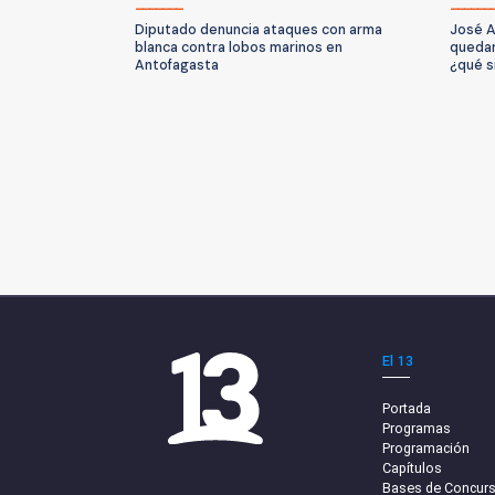
Diputado denuncia ataques con arma
José A
blanca contra lobos marinos en
quedar
Antofagasta
¿qué s
El 13
Portada
Programas
Programación
Capítulos
Bases de Concur