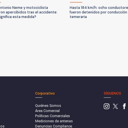
ntonio Neme y motociclista
Hasta 184 km/h: ocho conductor
on apercibidos tras el accidente:
fueron detenidos por conducción
ignifica esta medida?
temeraria
Corporativo
SÍGUENOS
Quiénes Somos
Área Comercial
Políticas Comerciales
Mediciones de antenas
sos
Denuncias Compliance