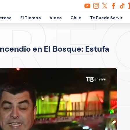
etrece
El Tiempo
Video
Chile
Te Puede Servir
ncendio en El Bosque: Estufa