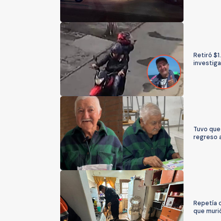
Retiró $1
investig
Tuvo que 
regreso a
Repetía 
que muri