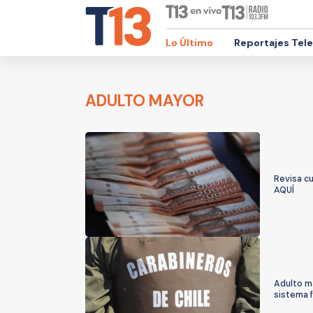
Lo Último
Reportajes Tel
ADULTO MAYOR
Revisa c
AQUÍ
Adulto m
sistema 