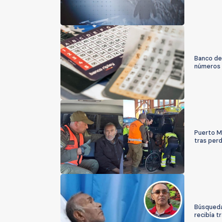
Banco de
números 
Puerto Mo
tras perd
Búsqueda
recibía t