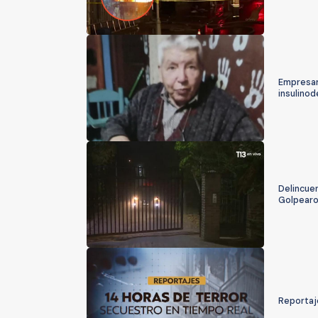
Empresar
insulino
Delincue
Golpearo
Reportaje