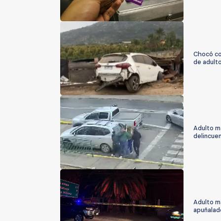
Chocó co
de adult
Adulto ma
delincuen
Adulto m
apuñalad