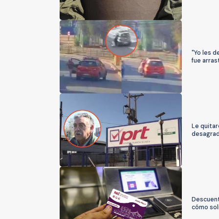
"Yo les d
fue arras
Le quitar
desagrad
Descuento
cómo soli