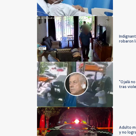
Indignant
robaron l
"Ojalá no
tras viol
Adulto ma
y no logr