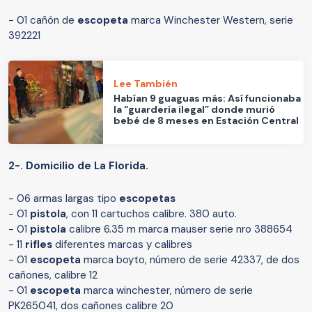
- 01 cañón de
escopeta
marca Winchester Western, serie
392221
Lee También
Habían 9 guaguas más: Así funcionaba
la “guardería ilegal” donde murió
bebé de 8 meses en Estación Central
2-. Domicilio de La Florida.
- 06 armas largas tipo
escopetas
- 01
pistola
, con 11 cartuchos calibre. 380 auto.
- 01
pistola
calibre 6.35 m marca mauser serie nro 388654
- 11
rifles
diferentes marcas y calibres
- 01
escopeta
marca boyto, número de serie 42337, de dos
cañones, calibre 12
- 01
escopeta
marca winchester, número de serie
PK265041, dos cañones calibre 20