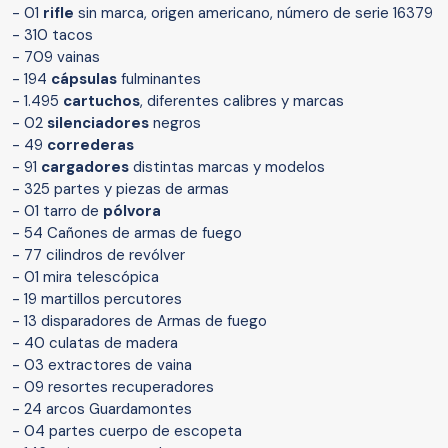
- 01
rifle
sin marca, origen americano, número de serie 16379
- 310 tacos
- 709 vainas
- 194
cápsulas
fulminantes
- 1.495
cartuchos
, diferentes calibres y marcas
- 02
silenciadores
negros
- 49
correderas
- 91
cargadores
distintas marcas y modelos
- 325 partes y piezas de armas
- 01 tarro de
pólvora
- 54 Cañones de armas de fuego
- 77 cilindros de revólver
- 01 mira telescópica
- 19 martillos percutores
- 13 disparadores de Armas de fuego
- 40 culatas de madera
- 03 extractores de vaina
- 09 resortes recuperadores
- 24 arcos Guardamontes
- 04 partes cuerpo de escopeta