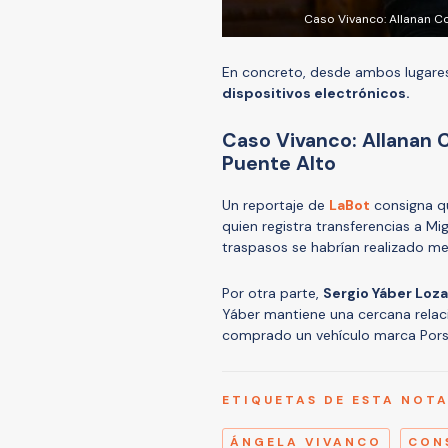
Caso Vivanco: Allanan Co
En concreto, desde ambos lugare
dispositivos electrónicos.
Caso Vivanco: Allanan 
Puente Alto
Un reportaje de
LaBot
consigna qu
quien registra transferencias a Mi
traspasos se habrían realizado m
Por otra parte,
Sergio Yáber Loza
Yáber mantiene una cercana relació
comprado un vehículo marca Porsc
ETIQUETAS DE ESTA NOT
ÁNGELA VIVANCO
CON