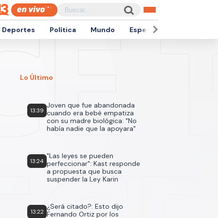
Deportes
Política
Mundo
Espectáculos
Empren
Lo Último
Joven que fue abandonada
13:39
cuando era bebé empatiza
con su madre biológica: "No
había nadie que la apoyara"
"Las leyes se pueden
13:24
perfeccionar": Kast responde
a propuesta que busca
suspender la Ley Karin
¿Será citado?: Esto dijo
13:22
Fernando Ortiz por los