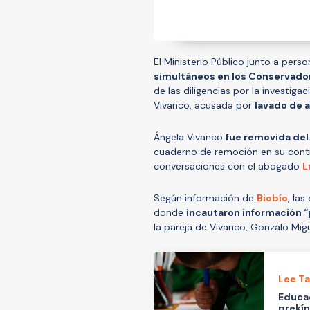
El Ministerio Público junto a pers
simultáneos en los Conservador
de las diligencias por la investiga
Vivanco, acusada por
lavado de a
Ángela Vivanco
fue removida del
cuaderno de remoción en su contra
conversaciones con el abogado
L
Según información de
Biobío
, las
donde
incautaron información “p
la pareja de Vivanco, Gonzalo Migu
Lee T
Educa
prekín