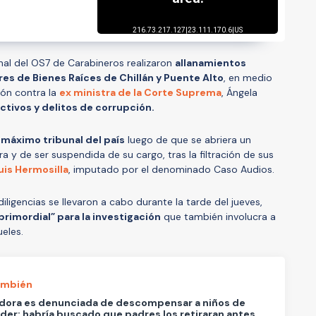
onal del OS7 de Carabineros realizaron
allanamientos
es de Bienes Raíces de Chillán y Puente Alto
, en medio
ción contra la
ex ministra de la Corte Suprema
, Ángela
ctivos y delitos de corrupción.
 máximo tribunal del país
luego de que se abriera un
 y de ser suspendida de su cargo, tras la filtración de sus
uis Hermosilla
, imputado por el denominado Caso Audios.
 diligencias se llevaron a cabo durante la tarde del jueves,
rimordial” para la investigación
que también involucra a
eles.
ambién
dora es denunciada de descompensar a niños de
der: habría buscado que padres los retiraran antes