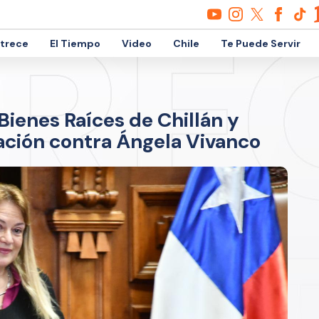
etrece
El Tiempo
Video
Chile
Te Puede Servir
ienes Raíces de Chillán y
ación contra Ángela Vivanco