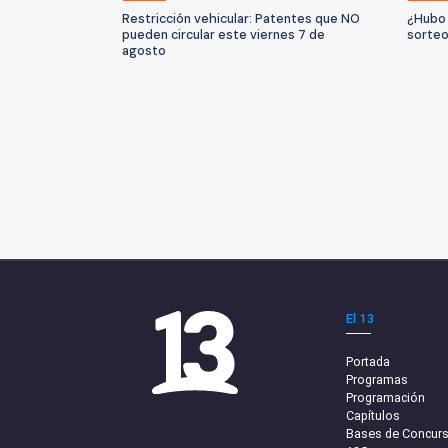
Restricción vehicular: Patentes que NO
¿Hubo 
pueden circular este viernes 7 de
sorteo
agosto
El 13
Portada
Programas
Programación
Capítulos
Bases de Concur