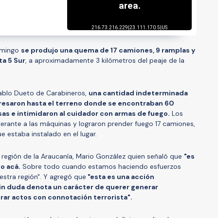
omingo
se produjo una quema de 17 camiones, 9 ramplas y
ta 5 Sur
, a aproximadamente 3 kilómetros del peaje de la
ablo Dueto de Carabineros,
una cantidad indeterminada
esaron hasta el terreno donde se encontraban 60
s e intimidaron al cuidador con armas de fuego.
Los
lerante a las máquinas y lograron prender fuego 17 camiones,
 estaba instalado en el lugar.
la región de la Araucanía, Mario González quien señaló que
"es
o acá.
Sobre todo cuando estamos haciendo esfuerzos
estra región". Y agregó que
"esta es una acción
sin duda denota un carácter de querer generar
erar actos con connotación terrorista".