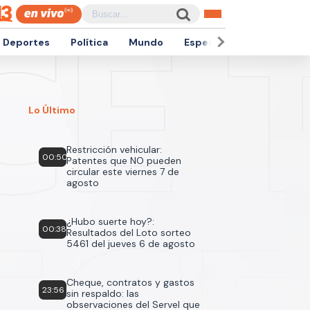
Deportes
Política
Mundo
Espectáculos
Empren
Lo Último
Restricción vehicular:
00:50
Patentes que NO pueden
circular este viernes 7 de
agosto
¿Hubo suerte hoy?:
00:38
Resultados del Loto sorteo
5461 del jueves 6 de agosto
Cheque, contratos y gastos
23:56
sin respaldo: las
observaciones del Servel que