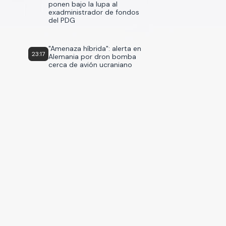
ponen bajo la lupa al
exadministrador de fondos
del PDG
"Amenaza híbrida": alerta en
23:17
Alemania por dron bomba
cerca de avión ucraniano