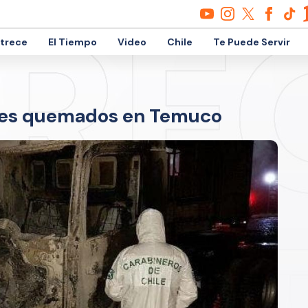
etrece
El Tiempo
Video
Chile
Te Puede Servir
nes quemados en Temuco