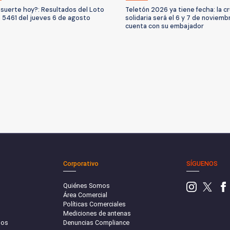
suerte hoy?: Resultados del Loto
Teletón 2026 ya tiene fecha: la c
 5461 del jueves 6 de agosto
solidaria será el 6 y 7 de noviemb
cuenta con su embajador
Corporativo
SÍGUENOS
Quiénes Somos
Área Comercial
Políticas Comerciales
Mediciones de antenas
sos
Denuncias Compliance