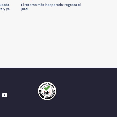
ruzada
El retorno más inesperado: regresa el
re y ya
jurel