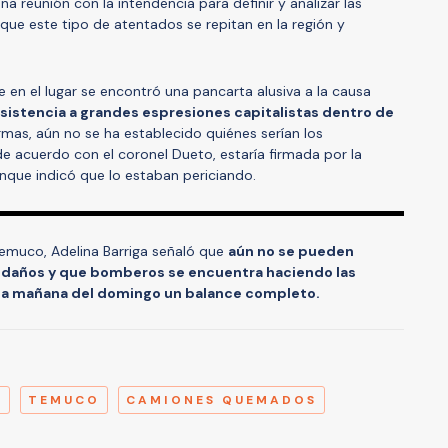
na reunión con la intendencia para definir y analizar las
que este tipo de atentados se repitan en la región y
en el lugar se encontró una pancarta alusiva a la causa
esistencia a grandes espresiones capitalistas dentro de
rmas, aún no se ha establecido quiénes serían los
e acuerdo con el coronel Dueto, estaría firmada por la
que indicó que lo estaban periciando.
 Temuco, Adelina Barriga señaló que
aún no se pueden
daños y que bomberos se encuentra haciendo las
 la mañana del domingo un balance completo.
A
O
TEMUCO
CAMIONES QUEMADOS