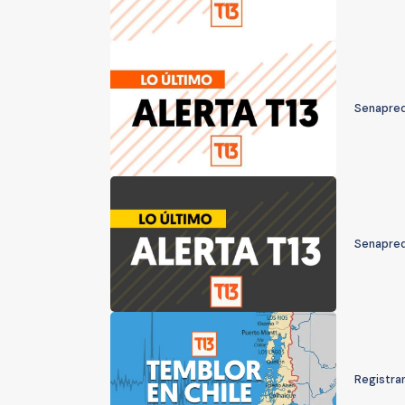
Senapred 
Senapred
Registran