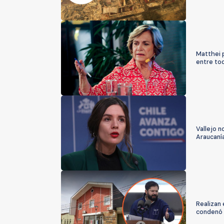
Matthei 
entre tod
Vallejo n
Araucaní
Realizan 
condenó