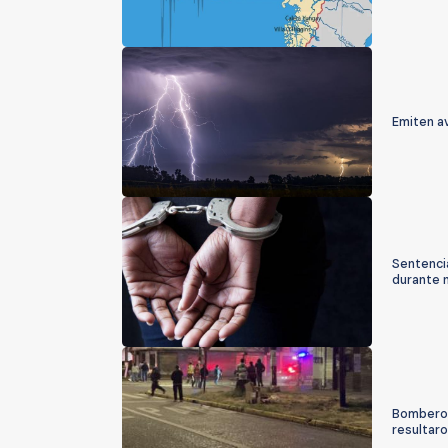
Emiten a
Sentencia
durante 
Bomberos
resultar