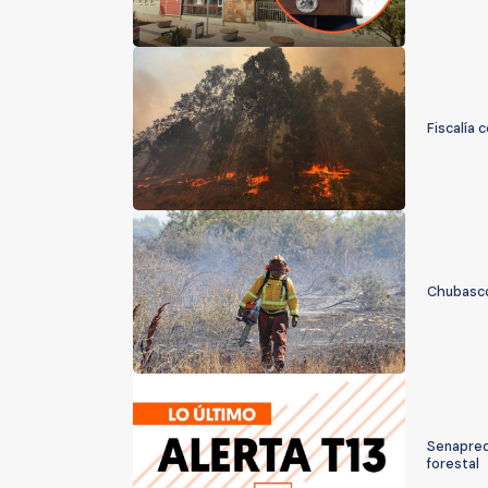
Fiscalía 
Chubascos
Senapred 
forestal