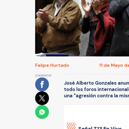
Felipe Hurtado
11 de Mayo de
COMPARTIR
José Alberto Gonzales anu
todo los foros internaciona
una "agresión contra la mi
Señal
T13 En Vivo