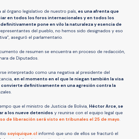
 al órgano legislativo de nuestro país,
es una afrenta que
iar en todos los foros internacionales y en todos los
efinitivamente pone en vilo la naturaleza y esencia de
representantes del pueblo, no hemos sido designados y eso
ativa", aseguró el parlamentario.
ocumento de resumen se encuentra en proceso de redacción,
ámara de Diputados.
rse interpretado como una negativa al presidente del
tancia,
en el momento en el que le niegan también la visa
 convierte definitivamente en una agresión contra la
zales.
empo que el ministro de Justicia de Bolivia,
Héctor Arce, se
ar a los nueve detenidos
y reunirse con el equipo legal que
so de liberación será visto en tribunales el 25 de mayo
.
itio
soyiquique.cl
informó que uno de ellos se fracturó el