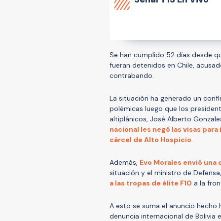
Se han cumplido 52 días desde que
fueran detenidos en Chile, acusad
contrabando.
La situación ha generado un conf
polémicas luego que los presiden
altiplánicos, José Alberto Gonzal
nacional les negó las visas para 
cárcel de Alto Hospicio
.
Además,
Evo Morales envió una 
situación y el ministro de Defens
a las tropas de élite F10
a la fro
A esto se suma el anuncio hecho
denuncia internacional de Bolivia 