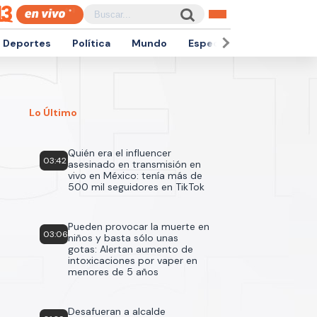
Deportes
Política
Mundo
Espectáculos
Empren
Lo Último
Quién era el influencer
03:42
asesinado en transmisión en
vivo en México: tenía más de
500 mil seguidores en TikTok
Pueden provocar la muerte en
03:06
niños y basta sólo unas
gotas: Alertan aumento de
intoxicaciones por vaper en
menores de 5 años
Desafueran a alcalde