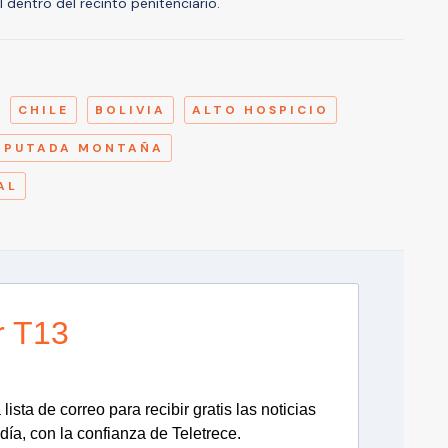
 dentro del recinto penitenciario.
A
CHILE
BOLIVIA
ALTO HOSPICIO
IPUTADA MONTAÑA
AL
r T13
lista de correo para recibir gratis las noticias
día, con la confianza de Teletrece.