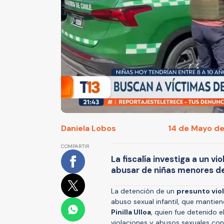
Daniela Lobos
14 de Mayo de
COMPARTIR
La fiscalía investiga a un v
abusar de niñas menores de 
La detención de un
presunto viol
abuso sexual infantil, que mantien
Pinilla Ulloa
, quien fue detenido e
violaciones y abusos sexuales co