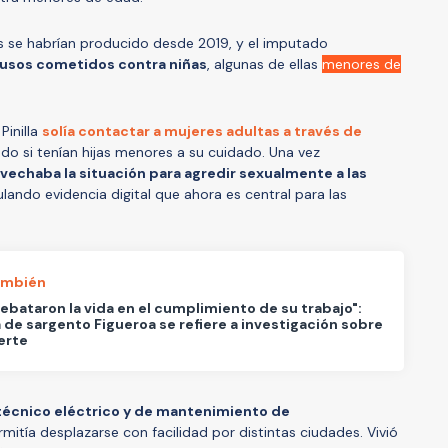
es se habrían producido desde 2019, y el imputado
abusos cometidos contra niñas
, algunas de ellas
menores de
Pinilla
solía contactar a mujeres adultas a través de
do si tenían hijas menores a su cuidado. Una vez
vechaba la situación para agredir sexualmente a las
lando evidencia digital que ahora es central para las
ambién
rebataron la vida en el cumplimiento de su trabajo":
a de sargento Figueroa se refiere a investigación sobre
erte
técnico eléctrico y de mantenimiento de
ermitía desplazarse con facilidad por distintas ciudades. Vivió