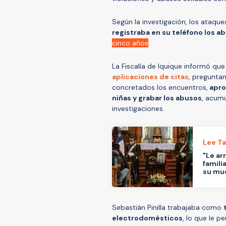
Según la investigación, los ataqu
registraba en su teléfono los 
cinco años
.
La Fiscalía de Iquique informó que 
aplicaciones de citas
, preguntan
concretados los encuentros,
apro
niñas y grabar los abusos
, acumu
investigaciones.
Lee T
"Le ar
famili
su mu
Sebastián Pinilla trabajaba como
electrodomésticos
, lo que le p