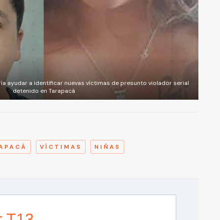
ía ayudar a identificar nuevas víctimas de presunto violador serial
detenido en Tarapacá
A
APACÁ
VÍCTIMAS
NIÑAS
r T13