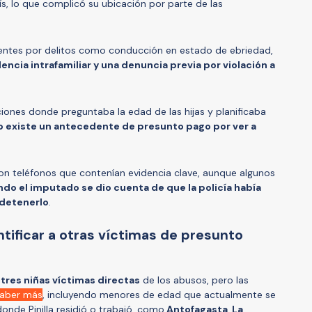
ís, lo que complicó su ubicación por parte de las
entes por delitos como conducción en estado de ebriedad,
lencia intrafamiliar y una denuncia previa por violación a
ones donde preguntaba la edad de las hijas y planificaba
o existe un antecedente de presunto pago por ver a
on teléfonos que contenían evidencia clave, aunque algunos
do el imputado se dio cuenta de que la policía había
 detenerlo
.
ntificar a otras víctimas de presunto
 tres niñas víctimas directas
de los abusos, pero las
haber más
, incluyendo menores de edad que actualmente se
onde Pinilla residió o trabajó, como
Antofagasta, La