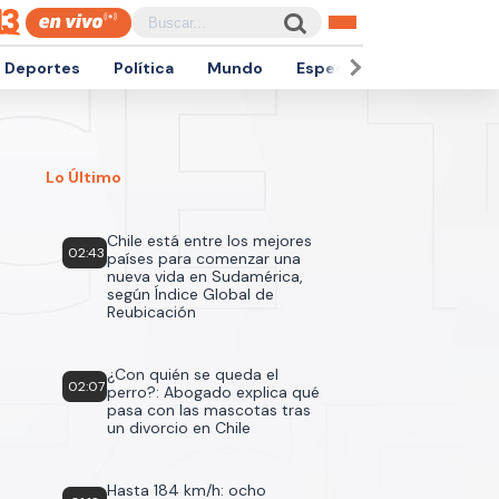
Deportes
Política
Mundo
Espectáculos
Empren
Lo Último
Chile está entre los mejores
02:43
países para comenzar una
nueva vida en Sudamérica,
según Índice Global de
Reubicación
¿Con quién se queda el
02:07
perro?: Abogado explica qué
pasa con las mascotas tras
un divorcio en Chile
Hasta 184 km/h: ocho