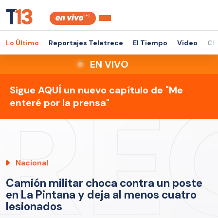
Lo Último
Reportajes Teletrece
El Tiempo
Video
Ch
EN VIVO
Sigue AQUÍ un nuevo capítulo de "Me
enteré por la prensa"
Nacional
Camión militar choca contra un poste
en La Pintana y deja al menos cuatro
lesionados