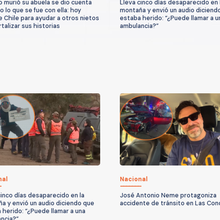
 murió su abuela se dio cuenta
Lleva cinco días desaparecido en 
o lo que se fue con ella: hoy
montaña y envió un audio diciend
e Chile para ayudar a otros nietos
estaba herido: “¿Puede llamar a u
talizar sus historias
ambulancia?”
nal
Nacional
cinco días desaparecido en la
José Antonio Neme protagoniza
a y envió un audio diciendo que
accidente de tránsito en Las Co
 herido: “¿Puede llamar a una
ncia?”