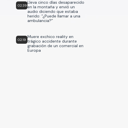
Lleva cinco días desaparecido
02:39
en la montaña y envió un
audio diciendo que estaba
herido: “¿Puede llamar a una
ambulancia?”
Muere exchico reality en
02:19
trágico accidente durante
grabación de un comercial en
Europa