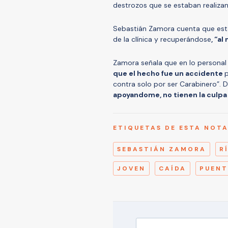
destrozos que se estaban realizan
Sebastián Zamora cuenta que está 
de la clínica y recuperándose
, “a
Zamora señala que en lo personal 
que el hecho fue un accidente
p
contra solo por ser Carabinero”. D
apoyandome, no tienen la culpa
ETIQUETAS DE ESTA NOT
SEBASTIÁN ZAMORA
R
JOVEN
CAÍDA
PUENT