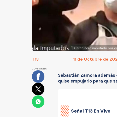
Carabinero imputado por cas
T13
11 de Octubre de 202
COMPARTIR
Sebastián Zamora además co
quise empujarlo para que s
Señal
T13 En Vivo