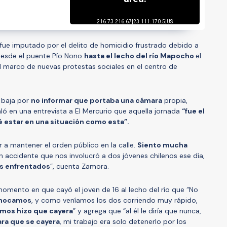
fue imputado por el delito de homicidio frustrado debido a
esde el puente Pío Nono
hasta el lecho del río Mapocho
el
l marco de nuevas protestas sociales en el centro de
 baja por
no informar que portaba una cámara
propia,
ñaló en una entrevista a El Mercurio que aquella jornada
“fue el
é estar en una situación como esta”.
r a mantener el orden público en la calle.
Siento mucha
n accidente que nos involucró a dos jóvenes chilenos ese día,
os enfrentados
”, cuenta Zamora.
momento en que cayó el joven de 16 al lecho del río que “No
hocamos
, y como veníamos los dos corriendo muy rápido,
amos hizo que cayera
” y agrega que “al él le diría que nunca,
ra que se cayera
, mi trabajo era solo detenerlo por los