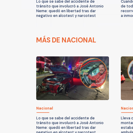
Lo que se sabe del accidente de
Cuando
tránsito que involucró a José Antonio
de tod
Neme: quedó en libertad tras dar
recorr
negativo en alcotest y narcotest
a inmor
MÁS DE NACIONAL
Nacional
Nacio
Lo que se sabe del accidente de
Lleva 
tránsito que involucró a José Antonio
montañ
Neme: quedó en libertad tras dar
estaba
negativo en alcotest y narcotest
ambula