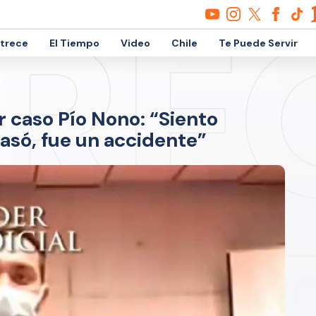
etrece
El Tiempo
Video
Chile
Te Puede Servir
 caso Pío Nono: “Siento
asó, fue un accidente”