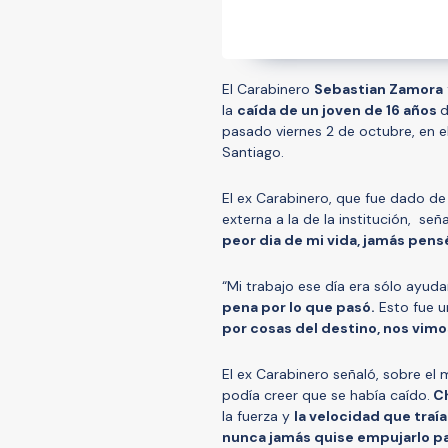
El Carabinero
Sebastian Zamora
la
caída de un joven de 16 años
d
pasado viernes 2 de octubre, en e
Santiago.
El ex Carabinero, que fue dado de
externa a la de la institución, se
peor dia de mi vida, jamás pens
“Mi trabajo ese día era sólo ayuda
pena por lo que pasó.
Esto fue u
por cosas del destino, nos vim
El ex Carabinero señaló, sobre el 
podía creer que se había caído.
C
la fuerza y
la velocidad que traí
nunca jamás quise empujarlo pa