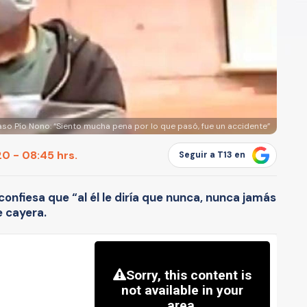
o Pío Nono: “Siento mucha pena por lo que pasó, fue un accidente”
0 - 08:45 hrs.
Seguir a T13 en
nfiesa que “al él le diría que nunca, nunca jamás
e cayera.