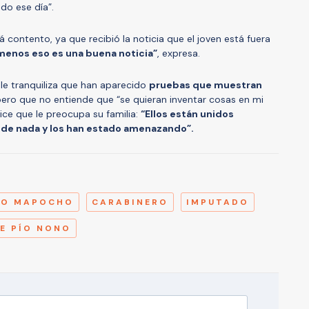
do ese día”.
contento, ya que recibió la noticia que el joven está fuera
l menos eso es una buena noticia”
, expresa.
le tranquiliza que han aparecido
pruebas que muestran
ero que no entiende que “se quieran inventar cosas en mi
ice que le preocupa su familia:
“Ellos están unidos
 de nada y los han estado amenazando”.
A
ÍO MAPOCHO
CARABINERO
IMPUTADO
E PÍO NONO