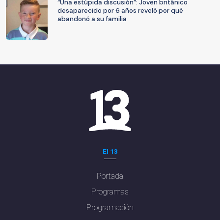
“Una estúpida discusión”: Joven británico
desaparecido por 6 años reveló por qué
abandonó a su familia
El 13
Portada
Programas
Programación