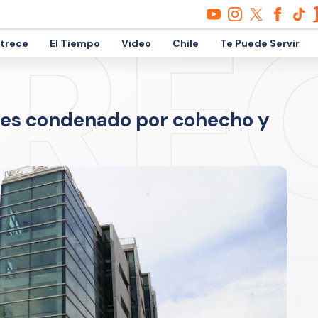
etrece
El Tiempo
Video
Chile
Te Puede Servir
 es condenado por cohecho y