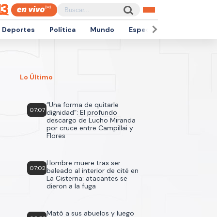
Deportes
Política
Mundo
Espectáculos
Empren
Lo Último
“Una forma de quitarle
07:07
dignidad”: El profundo
descargo de Lucho Miranda
por cruce entre Campillai y
Flores
Hombre muere tras ser
07:02
baleado al interior de cité en
La Cisterna: atacantes se
dieron a la fuga
Mató a sus abuelos y luego