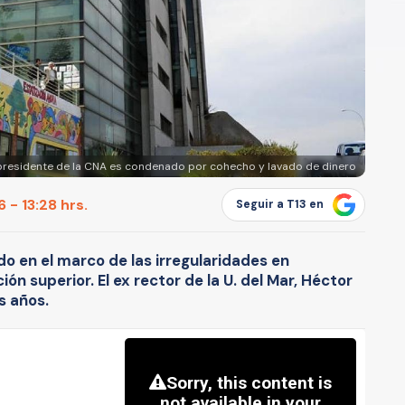
presidente de la CNA es condenado por cohecho y lavado de dinero
 - 13:28 hrs.
Seguir a T13 en
do en el marco de las irregularidades en
ón superior. El ex rector de la U. del Mar, Héctor
s años.