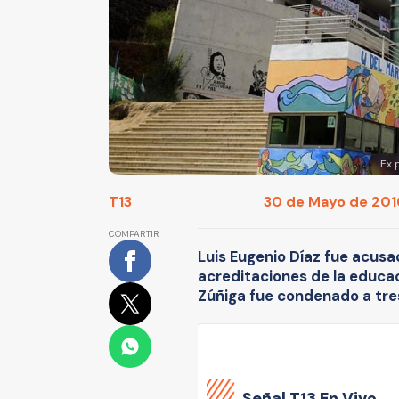
Ex 
T13
30 de Mayo de 2016
COMPARTIR
Luis Eugenio Díaz fue acusa
acreditaciones de la educaci
Zúñiga fue condenado a tre
Señal
T13 En Vivo