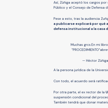
Así, Zúñiga aceptó los cargos por
Público y el Consejo de Defensa 
Pese a esto, tras la audiencia Zu
a publicarse explicará por qué
defensa institucional a la casa 
Muchas grcs.En mi libro
"PROCEDIMIENTO"abrev
— Héctor Zúñig
A la persona jurídica de la Univers
Con todo, el acuerdo será ratifica
Por otra parte, el ex rector de la
U
suspensión condicional del proce
También tendrá que donar materia