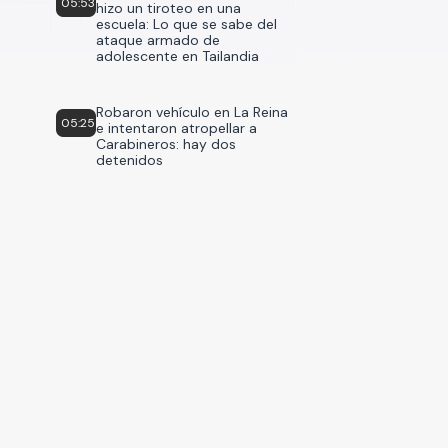
05:53
hizo un tiroteo en una
escuela: Lo que se sabe del
ataque armado de
adolescente en Tailandia
Robaron vehículo en La Reina
05:25
e intentaron atropellar a
Carabineros: hay dos
detenidos