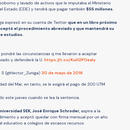
 soborno y lavado de activos que le imputaba el Ministerio
del Estado (CDE) y tendrá que pagar también
$55 millones.
ñiga expresó en su cuenta de Twitter
que en un libro próximo
 aceptó el procedimiento abreviado y que mantendrá su
de estudios.
 pondré las circunstancias q me llevaron a aceptar
iado y defenderé la U.
https://t.co/KuH2P0ealy
a S (@Hector_Zuniga)
30 de mayo de 2016
idad del Mar, en tanto, se le exigirá el pago de 200 UTM.
do este jueves cuando se lea la sentencia.
niversidad SEK, José Enrique Schroder,
aspira a la
dimiento y aceptó quedar con firma mensual por un año.
l educativo a colegios de escasos recursos.