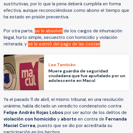
sustitutivas, por lo que la pena deberá cumplirla en forma
efectiva, aunque reconociéndose como abono el tiempo que
ha estado en prisión preventiva.
Por otra parte,
se le absolvió
de los cargos de inhumación
ilegal, hurto simple, secuestro con homicidio y violación
reiterada; y
se le eximió del pago de las costas
.
Lee También
Muere guardia de seguridad
ciudadana que fue apuñalado por un
adolescente en Macul
Ya el pasado 11 de abril, el mismo tribunal, en una resolución
unánime, había dictado un veredicto condenatorio contra
Felipe Andrés Rojas Lobos
por ser autor de los delitos de
violación con homicidio
y
aborto
en contra de
Fernanda
Maciel Correa
, puesto que se dio por acreditada su
participación en los hechos.