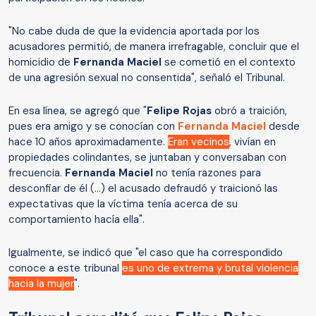
"No cabe duda de que la evidencia aportada por los
acusadores permitió, de manera irrefragable, concluir que el
homicidio de
Fernanda Maciel
se cometió en el contexto
de una agresión sexual no consentida", señaló el Tribunal.
En esa línea, se agregó que "
Felipe Rojas
obró a traición,
pues era amigo y se conocían con
Fernanda Maciel
desde
hace 10 años aproximadamente.
Eran vecinos
, vivían en
propiedades colindantes, se juntaban y conversaban con
frecuencia.
Fernanda Maciel
no tenía razones para
desconfiar de él (...) el acusado defraudó y traicionó las
expectativas que la víctima tenía acerca de su
comportamiento hacía ella".
Igualmente, se indicó que "el caso que ha correspondido
conoce a este tribunal
es uno de extrema y brutal violencia
hacia la mujer
".