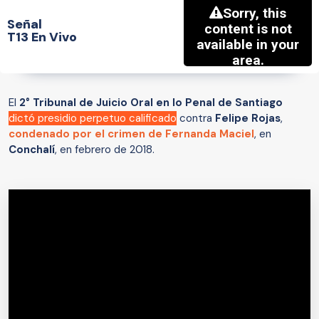
Señal
T13 En Vivo
El
2° Tribunal de Juicio Oral
en lo Penal de Santiago
dictó presidio perpetuo calificado
contra
Felipe Rojas
,
condenado por el crimen de
Fernanda Maciel
, en
Conchalí
, en febrero de 2018.