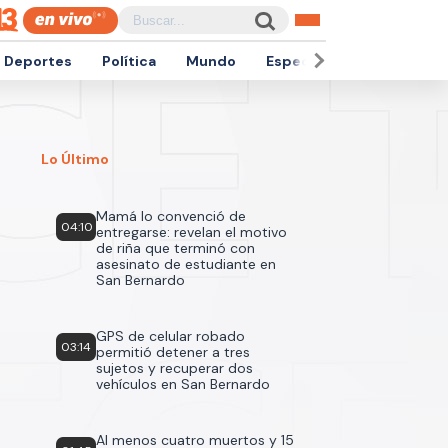
Deportes
Política
Mundo
Espectáculos
Empren
Lo Último
Mamá lo convenció de
04:10
entregarse: revelan el motivo
de riña que terminó con
asesinato de estudiante en
San Bernardo
GPS de celular robado
03:14
permitió detener a tres
sujetos y recuperar dos
vehículos en San Bernardo
Al menos cuatro muertos y 15