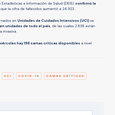
 Estadísticas e Información de Salud (DEIS)
confirmó la
o que la cifra de fallecidos aumentó a 24.923.
ernados en
Unidades de Cuidados Intensivos (UCI)
se
en unidades de todo el país
, de las cuales 2.838 están
 invasiva.
iércoles hay 198 camas críticas disponibles
a nivel
A
UCI
COVID-19
CAMAS CRÍTICAS